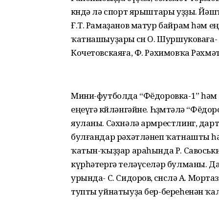
көндә лә спорт ярыштары уҙҙы. Йәш
Ғ.Т. Рамаҙанов матур байрам һәм ең
ҡатнашыуҙары өсөн О. Шуршуковаға- 
Кочетовскаяға, Ф. Рәхимовҡа Рәхм
Мини-футболда “Фёдоровка-1” һәм
еңеүгә көйләнгәйне. Һөҙөмтәлә “Фёдо
яуланы. Сәхнәлә армрестлинг, дарт
булғандар рәхәтләнеп ҡатнашты һә
ҡатын-ҡыҙҙар араһында Р. Савоськина
күрһәтергә теләүселәр булманы. Да
урында- С. Сидоров, өсөнсөлә А. Мор
тупты уйнатыуҙа бер-береһенән ҡ