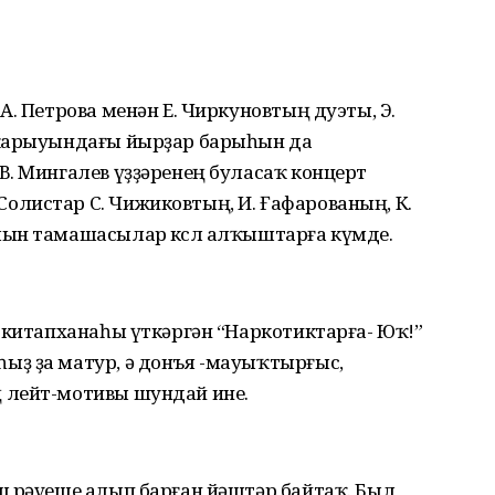
А. Петрова менән Е. Чиркуновтың дуэты, Э.
шҡарыуындағы йырҙар барыһын да
В. Мингалев үҙҙәренең буласаҡ концерт
листар С. Чижиковтың, И. Ғафарованың, К.
ын тамашасылар көслө алҡыштарға күмде.
 китапханаһы үткәргән “Наркотиктарға- Юҡ!”
ҙ ҙа матур, ә донъя -мауыҡтырғыс,
 лейт-мотивы шундай ине.
ш рәүеше алып барған йәштәр байтаҡ. Был