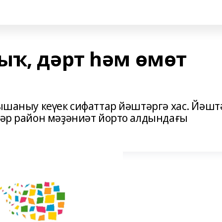
ыҡ, дәрт һәм өмөт
 ышаныу кеүек сифаттар йәштәргә хас. Йәшт
еләр район мәҙәниәт йорто алдындағы