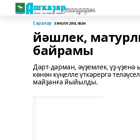
Саралар
3 ИЮЛЯ 2018, 06:04
йәшлек, матурл
байрамы
Дәрт-дарман, әүҙемлек, үҙ-үҙенә
көнөн күңелле үткәрергә теләүс
майҙанға йыйылды.