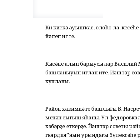
Көн кискә ауышҡас, олоһо ла, кесеһе
йәлеп итте.
Кисәне алып барыусылар Василий 
башланыуын иғлан ите. Йәштәр со
хупланы.
Район хакимиәте башлығы В. Насре
менән сығыш яһаны. Ул федоровкала
хәбәрҙе еткерҙе. Йәштәр советы рә
гвардия”ның урындағы бүлексәһе р