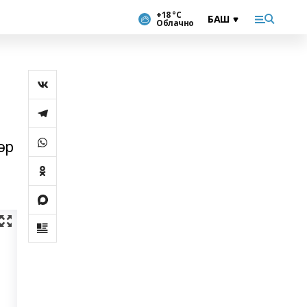
+18 °С
Облачно
әр