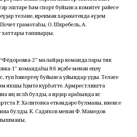
тәр эштәре һәм спорт буйынса комитет рәйесе
еүҙәр теләне, ирекмән хәрәкәтендә әүҙем
Почет грамотаһы, О. Шкребель, А.
әт хаттары тапшырҙы.
 “Фёдоровка-2” малайҙар командалары тик
ровка-1” командаһы 8:6 иҫәбе менән еңеү
с, туп һикертеү буйынса уйындар уҙҙы. Теләге
м яҡшы һөҙөмтә күрһәтте. Армрестлингта
 иң көслөһө булды, ә ирҙәр араһында көс
ртста Р. Хәлитовҡа еткәндәре булманы, икенсе
тазина булды. К. Садиҡов менән Ф. Мамедов
алышманы.