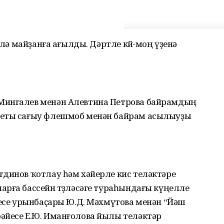
 лә майҙанға ағылды. Дәртле көй-моң үҙенә
Мингалев менән Алевтина Петрова байрамдың
веты сағыу флешмоб менән байрам асылыуҙы
тдинов ҡотлау һәм хәйерле кис теләктәре
рға бассейн төҙөләсәге тураһындағы күңелле
йесе урынбаҫары Ю.Д. Мәхмүтова менән “Йәш
әйесе Е.Ю. Иманғолова йылы теләктәр