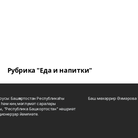
Рубрика "Еда и напитки"
усы: Башҡортостан Республикаһы
Баш мөхәррир Әхмәрова 
 һәм киң мәғлүмәт саралары
ы, "Республика Башкортостан" нәшриәт
ционерҙар йәмғиәте.