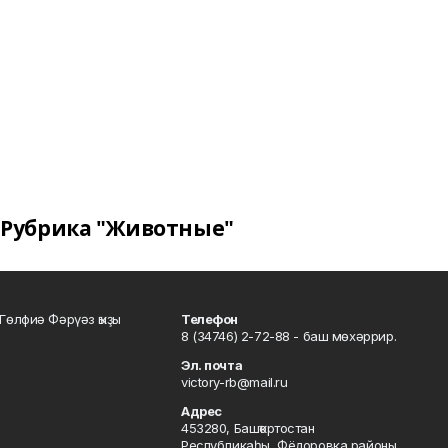
Рубрика "Животные"
Гөлфиә Фәрүәз ҡыҙы
Телефон
8 (34746) 2-72-88 - баш мөхәррир.
Эл. почта
victory-rb@mail.ru
Адрес
453280, Башҡортостан
Республикаһы, Фёдоровка районы,