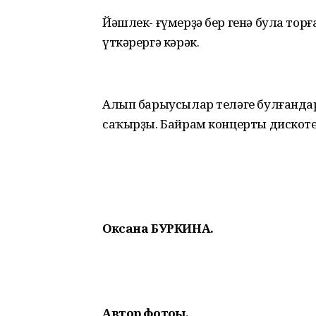
Йәшлек- ғүмерҙә бер генә була торғ
үткәрергә кәрәк.
Алып барыусылар теләге булғандар
саҡырҙы. Байрам концерты дискот
Оксана БУРКИНА.
Автор фотоһы.