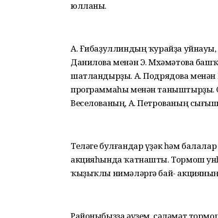
юлланы.
А. Ғибаҙуллиндың ҡурайҙа уйнауы, 
Данилова менән Э. Мөхәмәтова ба
шатландырҙы. А. Подрядова менән 
программаһы менән таныштырҙы. Со
Веселованың, А. Петрованың сығыш
Теләге булғандар үҙәк һәм балалар
акцияһында ҡатнашты. Тормош унһы
ҡыҙыҡлы нимәләргә бай- акцияның
Районыбыҙҙа әүҙем, сәләмәт тормо