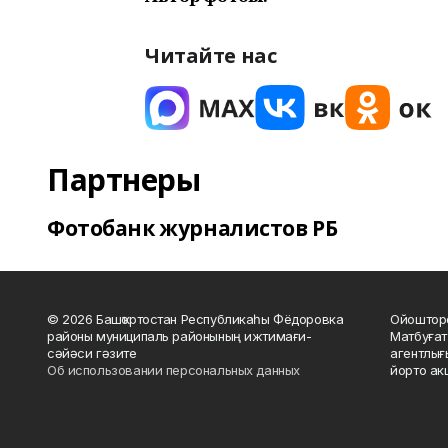
Читайте нас
Партнеры
Фотобанк журналистов РБ
© 2026 Башҡортостан Республикаһы Фёдоровка
Ойошторо
районы муниципаль районының ижтимағи-
Матбуғат
сәйәси гәзите
агентлығ
Об использовании персональных данных
йорто ак