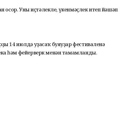
ан осор. Уны иҫтәлекле, үкенмәҫлек итеп йәшәп
ҙы 14 июлдә уҙасаҡ буяуҙар фестиваленә
ека һәм фейерверк менән тамамланды.