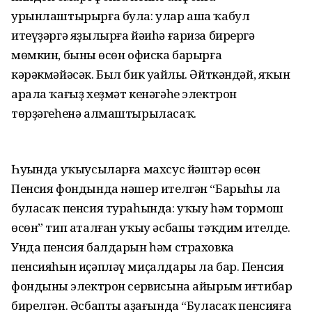
урынлаштырырға була: улар аша ҡабул
итеүҙәргә яҙылырға йәиһә ғариза бирергә
мөмкин, бының өсөн офиска барырға
кәрәкмәйәсәк. Был бик уңайлы. Әйткәндәй, яҡын
арала ҡағыҙ хеҙмәт кенәгәһе электрон
төрҙәгеһенә алмаштырыласаҡ.
Һуңында уҡыусыларға махсус йәштәр өсөн
Пенсия фондында нәшер ителгән “Барыһы ла
буласаҡ пенсия тураһында: уҡыу һәм тормош
өсөн” тип аталған уҡыу әсбапы тәҡдим ителде.
Унда пенсия балдарын һәм страховка
пенсияһын иҫәпләү миҫалдары ла бар. Пенсия
фондының электрон сервисына айырым иғтибар
бирелгән. Әсбаптың аҙағында “Буласаҡ пенсияға