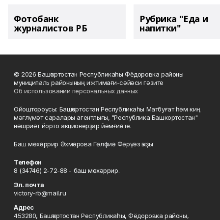
Фотобанк
Рубрика "Еда и
журналистов РБ
напитки"
© 2026 Башҡортостан Республикаһы Фёдоровка районы
муниципаль районының ижтимағи-сәйәси гәзите
Об использовании персональных данных
Ойоштороусы: Башҡортостан Республикаһы Матбуғат һәм киң
мәғлүмәт саралары агентлығы, "Республика Башкортостан"
нәшриәт йорто акционерҙар йәмғиәте.
Баш мөхәррир Әхмәрова Гөлфиә Фәрүәз ҡыҙы
Телефон
8 (34746) 2-72-88 - баш мөхәррир.
Эл. почта
victory-rb@mail.ru
Адрес
453280, Башҡортостан Республикаһы, Фёдоровка районы,