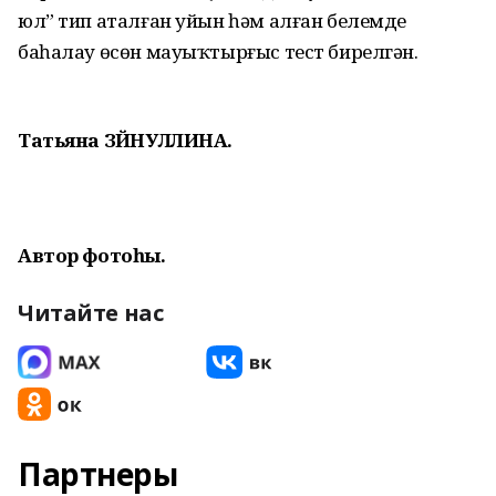
юл” тип аталған уйын һәм алған белемде
баһалау өсөн мауыҡтырғыс тест бирелгән.
Татьяна ЗӘЙНУЛЛИНА.
Автор фотоһы.
Читайте нас
Партнеры