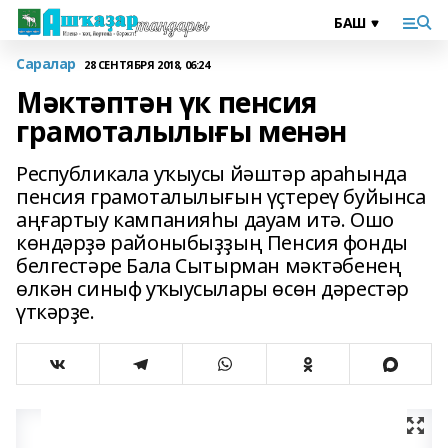
Саралар
28 СЕНТЯБРЯ 2018, 06:24
Мәктәптән үк пенсия
грамоталылығы менән
Республикала уҡыусы йәштәр араһында
пенсия грамоталылығын үҫтереү буйынса
аңғартыу кампанияһы дауам итә. Ошо
көндәрҙә районыбыҙҙың Пенсия фонды
белгестәре Бала Сытырман мәктәбенең
өлкән синыф уҡыусылары өсөн дәрестәр
үткәрҙе.