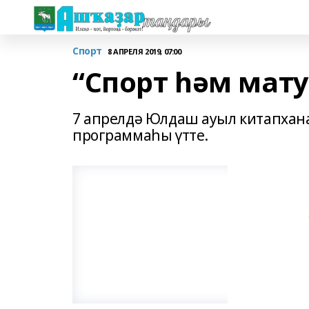
Спорт
8 АПРЕЛЯ 2019, 07:00
“Спорт һәм мат
7 апрелдә Юлдаш ауыл китапхан
программаһы үтте.