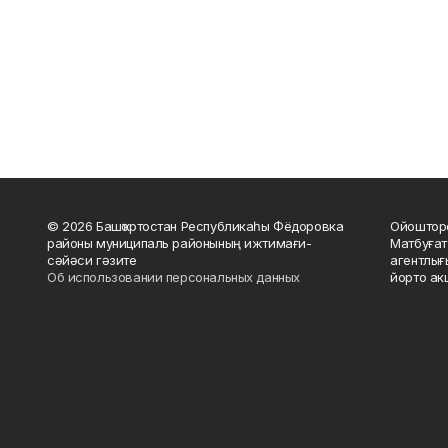
© 2026 Башҡортостан Республикаһы Фёдоровка
Ойошторо
районы муниципаль районының ижтимағи-
Матбуғат
сәйәси гәзите
агентлығ
Об использовании персональных данных
йорто ак