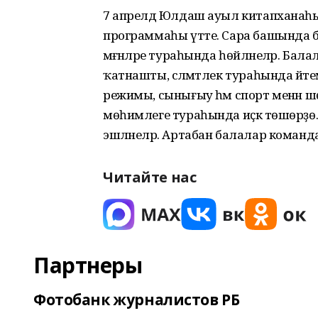
7 апрелдә Юлдаш ауыл китапханаһы
программаһы үтте. Сара башында б
мәғәнәләре тураһында һөйләнеләр. Бала
ҡатнашты, сәләмәтлек тураһында әйт
режимы, сынығыу һәм спорт менән ш
мөһимлеге тураһында иҫкә төшөрҙө. 
эшләнеләр. Артабан балалар коман
Читайте нас
Партнеры
Фотобанк журналистов РБ