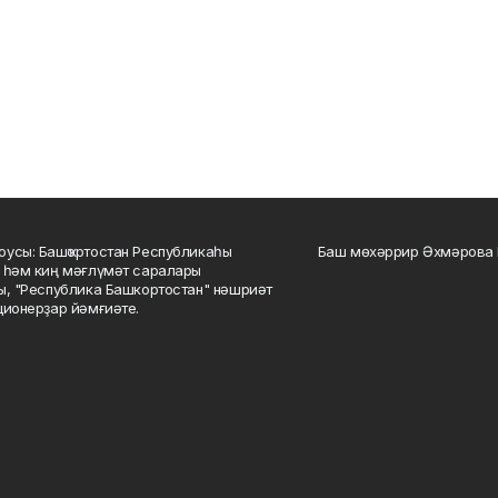
усы: Башҡортостан Республикаһы
Баш мөхәррир Әхмәрова 
 һәм киң мәғлүмәт саралары
ы, "Республика Башкортостан" нәшриәт
ционерҙар йәмғиәте.