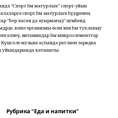
нда “Спорт һәм матурлыҡ” спорт-уйын
алаларға спорт һәм матурлыҡ һүҙҙәренең
лар “Бер ҡасан да ауырмағыҙ” әңгәмәһендә
емдәрҙе, кеше организмы өсөн көн һәм туҡланыу
өғөлләнеү, витаминдар һәм микроэлементтар
Күңелле музыка аҫтында рәхәтләнеп зарядка
да уйындарында ҡатнашты.
Рубрика "Еда и напитки"