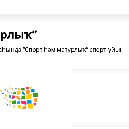
урлыҡ”
аһында “Спорт һәм матурлыҡ” спорт-уйын