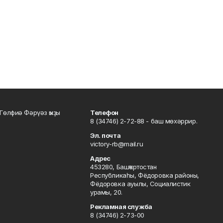
Гөлфиә Фәрүәз ҡыҙы
Телефон
8 (34746) 2-72-88 - баш мөхәррир.
Эл. почта
victory-rb@mail.ru
Адрес
453280, Башҡортостан
Республикаһы, Фёдоровка районы,
Фёдоровка ауылы, Социалистик
урамы, 20.
Рекламная служба
8 (34746) 2-73-00