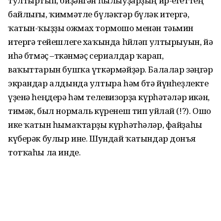
тултыртып, биҙәнгән һылыуҙарҙың ир-егеттең
байлығы, ҡиммәтле бүләктәр бүләк итергә,
ҡатын-ҡыҙҙы ожмах тормошо менән тәьмин
итергә тейешлеге хаҡында һөйләп ултырыуын, йә
иһә бөтмәҫ –төкәнмәҫ сериалдар ҡарап,
ваҡыттарын бушҡа үткәрмәйҙәр. Балалар зәңгәр
экрандар алдында ултыра һәм бөтә йүнһеҙлекте
үҙенә һеңдерә һәм телевизорҙа күрһәтәләр икән,
тимәк, был нормаль күренеш тип уйлай (!?). Ошо
ике ҡатын һымаҡтарҙы күрһәтһәләр, файҙаһы
күберәк булыр ине. Шундай ҡатындар донъя
тотҡаһы ла инде.