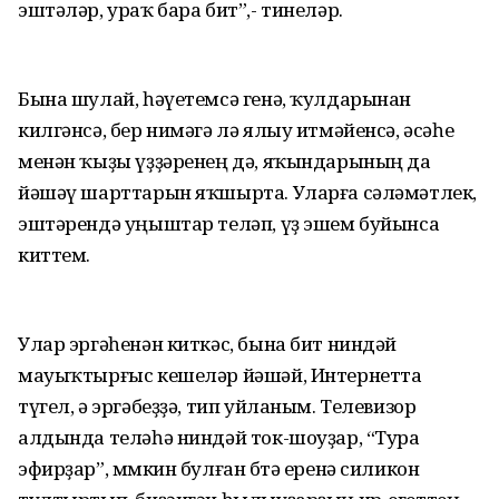
эштәләр, ураҡ бара бит”,- тинеләр.
Бына шулай, һәүетемсә генә, ҡулдарынан
килгәнсә, бер нимәгә лә ялыу итмәйенсә, әсәһе
менән ҡыҙы үҙҙәренең дә, яҡындарының да
йәшәү шарттарын яҡшырта. Уларға сәләмәтлек,
эштәрендә уңыштар теләп, үҙ эшем буйынса
киттем.
Улар эргәһенән киткәс, бына бит ниндәй
мауыҡтырғыс кешеләр йәшәй, Интернетта
түгел, ә эргәбеҙҙә, тип уйланым. Телевизор
алдында теләһә ниндәй ток-шоуҙар, “Тура
эфирҙар”, мөмкин булған бөтә еренә силикон