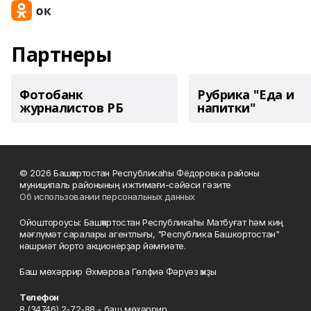
Партнеры
Фотобанк
Рубрика "Еда и
журналистов РБ
напитки"
© 2026 Башҡортостан Республикаһы Фёдоровка районы
муниципаль районының ижтимағи-сәйәси гәзите
Об использовании персональных данных
Ойоштороусы: Башҡортостан Республикаһы Матбуғат һәм киң
мәғлүмәт саралары агентлығы, "Республика Башкортостан"
нәшриәт йорто акционерҙар йәмғиәте.
Баш мөхәррир Әхмәрова Гөлфиә Фәрүәз ҡыҙы
Телефон
8 (34746) 2-72-88 - баш мөхәррир.