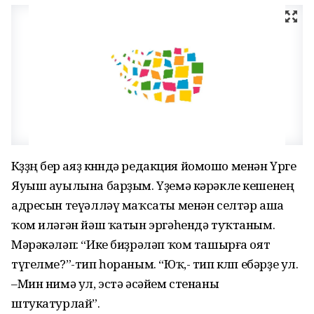
Көҙҙөң бер аяҙ көнөндә редакция йомошо менән Үрге
Яуыш ауылына барҙым. Үҙемә кәрәкле кешенең
адресын теүәлләү маҡсаты менән селтәр аша
ҡом иләгән йәш ҡатын эргәһендә туҡтаным.
Мәрәкәләп: “Ике биҙрәләп ҡом ташырға оят
түгелме?”-тип һораным. “Юҡ,- тип көлөп ебәрҙе ул.
–Мин нимә ул, эстә әсәйем стенаны
штукатурлай”.