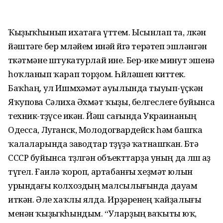
Ҡыҙыҡһынып ихатаға үттем. Ысынлап та, өлкән
йәштәге бер мөләйем инәй өйгә терәтеп эшләнгән
төкәтмәне штукатурлай ине. Бер-ике минут эшенә
һоҡланып ҡарап торҙом. Һөйләшеп киттек.
Баҡһаң, ул Ишмөхәмәт ауылында тыуып-үҫкән
Яҡупова Сәлиха Әхмәт ҡыҙы, белгеслеге буйынса
техник-төҙөүсе икән. Йәш сағында Украинаның
Одесса, Луганск, Молодогвардейск һәм башҡа
ҡалаларында заводтар төҙөүҙә ҡатнашҡан. Бөтә
СССР буйынса төҙөлгән объекттарҙа уның да өлөшө аҙ
түгел. Ғаилә ҡороп, артабанғы хеҙмәт юлын
урындағы колхоздың малсылығында дауам
иткән. Әле хаҡлы ялда. Ирҙәренең ҡайҙалығы
менән ҡыҙыҡһындым. “Уларҙың ваҡыты юҡ,