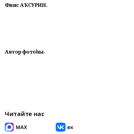
Фәнис АҠСУРИН.
Автор фотоһы.
Читайте нас