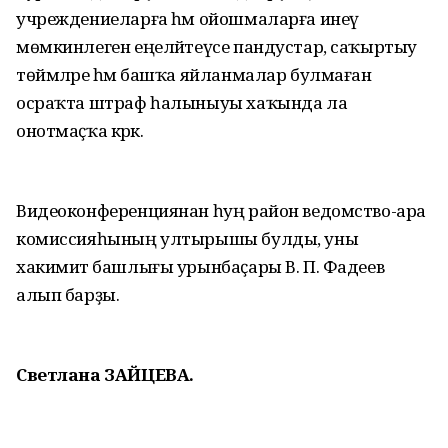
учреждениеларға һәм ойошмаларға инеү
мөмкинлеген еңеләйтеүсе пандустар, саҡыртыу
төймәләре һәм башҡа яйланмалар булмаған
осраҡта штраф һалыныуы хаҡында ла
онотмаҫҡа кәрәк.
Видеоконференциянан һуң район ведомство-ара
комиссияһының ултырышы булды, уны
хакимиәт башлығы урынбаҫары В. П. Фадеев
алып барҙы.
Светлана ЗАЙЦЕВА.