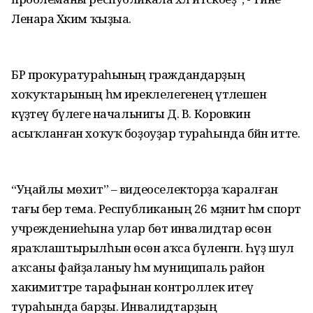
Ленара Хәким ҡыҙыa.
БР прокуратураһының граждандарҙың
хоҡуҡтарының һәм иреклелегенең үтәлешен
күҙәтеү бүлеге начальнигы Д. В. Коровкин
асыҡланған хоҡуҡ боҙоуҙар тураһында бәйән итте.
“Уңайлы мөхит” – видеоселекторҙа ҡаралған
тағы бер тема. Республиканың 26 мәҙәниәт һәм спорт
учреждениеһына улар бөтә инвалидтар өсөн
яраҡлаштырылһын өсөн аҡса бүленгән. Һүҙ шул
аҡсаны файҙаланыу һәм муниципаль район
хакимиәттәре тарафынан контроллек итеү
тураһында барҙы. Инвалидтарҙың