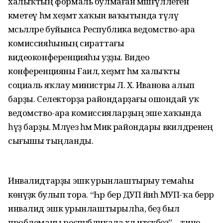
халыҡтың формаль булмаған мәшғүллеген
кәметеү һәм хеҙмәт хаҡын ваҡытында түләү
мәсьәләләре буйынса Республика ведомство-ара
комиссияһының сираттағы
видеоконференцияһы уҙҙы. Видео
конференцияны Ғаилә, хеҙмәт һәм халыҡты
социаль яҡлау министры Л. Х. Иванова алып
барҙы. Селекторҙа райондарҙағы ошондай уҡ
ведомство-ара комиссияларҙың эше хаҡында
һүҙ барҙы. Мәләүез һәм Миәкә райондары вәкилдәренең
сығышы тыңланды.
Инвалидтарҙы эшкә урынлаштырыу темаһы
көнүҙәк булып тора. “Һәр бер ДУП йәиһә МУП-ҡа берәр
инвалид эшкә урынлаштырылһа, беҙ был
проблеманы республикала хәл итәсәкбеҙ”, - тине