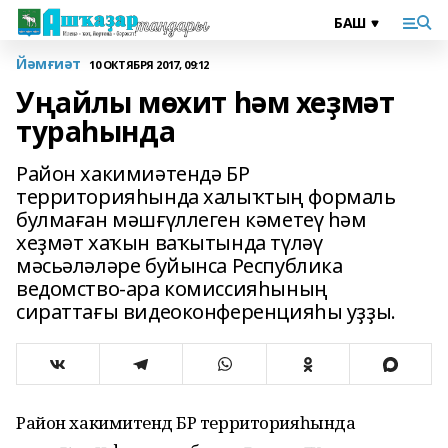
Йәмғиәт
10 ОКТЯБРЯ 2017, 09:12
Уңайлы мөхит һәм хеҙмәт
тураһында
Район хакимиәтендә БР
территорияһында халыҡтың формаль
булмаған мәшғүллеген кәметеү һәм
хеҙмәт хаҡын ваҡытында түләү
мәсьәләләре буйынса Республика
ведомство-ара комиссияһының
сираттағы видеоконференцияһы уҙҙы.
Район хакимиәтендә БР территорияһында