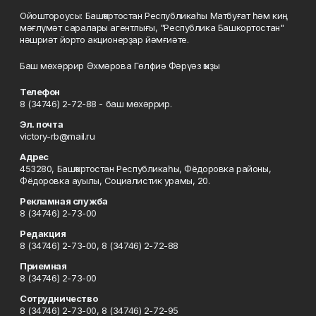
Ойоштороусы: Башҡортостан Республикаһы Матбуғат һәм киң
мәғлүмәт саралары агентлығы, "Республика Башкортостан"
нәшриәт йорто акционерҙар йәмғиәте.
Баш мөхәррир Әхмәрова Гөлфиә Фәрүәз ҡыҙы
Телефон
8 (34746) 2-72-88 - баш мөхәррир.
Эл. почта
victory-rb@mail.ru
Адрес
453280, Башҡортостан Республикаһы, Фёдоровка районы,
Фёдоровка ауылы, Социалистик урамы, 20.
Рекламная служба
8 (34746) 2-73-00
Редакция
8 (34746) 2-73-00, 8 (34746) 2-72-88
Приемная
8 (34746) 2-73-00
Сотрудничество
8 (34746) 2-73-00, 8 (34746) 2-72-95