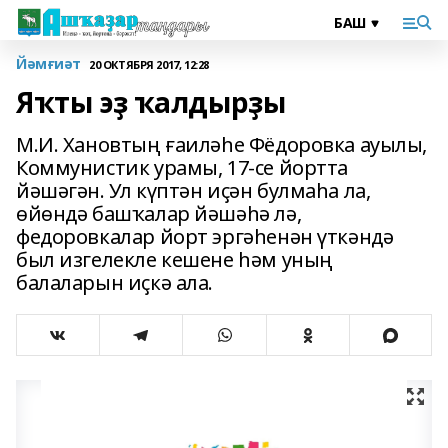
Йәмғиәт
20 ОКТЯБРЯ 2017, 12:28
Яҡты эҙ ҡалдырҙы
М.И. Хановтың ғаиләһе Фёдоровка ауылы,
Коммунистик урамы, 17-се йортта
йәшәгән. Ул күптән иҫән булмаһа ла,
өйөндә башҡалар йәшәһә лә,
федоровкалар йорт эргәһенән үткәндә
был изгелекле кешене һәм уның
балаларын иҫкә ала.