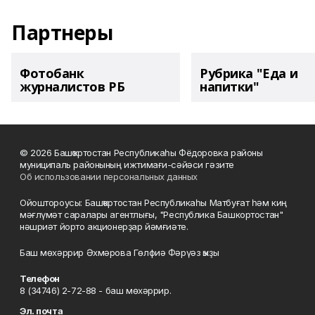
Партнеры
Фотобанк
Рубрика "Еда и
журналистов РБ
напитки"
© 2026 Башҡортостан Республикаһы Фёдоровка районы
муниципаль районының ижтимағи-сәйәси гәзите
Об использовании персональных данных
Ойоштороусы: Башҡортостан Республикаһы Матбуғат һәм киң
мәғлүмәт саралары агентлығы, "Республика Башкортостан"
нәшриәт йорто акционерҙар йәмғиәте.
Баш мөхәррир Әхмәрова Гөлфиә Фәрүәз ҡыҙы
Телефон
8 (34746) 2-72-88 - баш мөхәррир.
Эл. почта