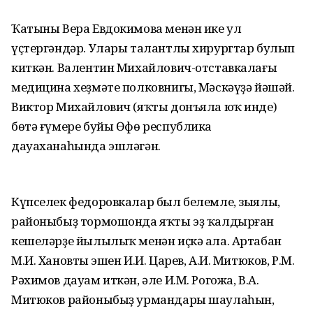
Ҡатыны Вера Евдокимова менән ике ул
үҫтергәндәр. Улары талантлы хирургтар булып
киткән. Валентин Михайлович-отставкалағы
медицина хеҙмәте полковнигы, Мәскәүҙә йәшәй.
Виктор Михайлович (яҡты донъяла юҡ инде)
бөтә ғүмере буйы Өфө республика
дауаханаһында эшләгән.
Күпселек федоровкалар был белемле, зыялы,
районыбыҙ тормошонда яҡты эҙ ҡалдырған
кешеләрҙе йылылыҡ менән иҫкә ала. Артабан
М.И. Хановтың эшен И.И. Царев, А.И. Митюков, Р.М.
Рәхимов дауам иткән, әле И.М. Рогожа, В.А.
Митюков районыбыҙ урмандары шаулаһын,