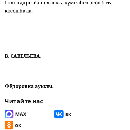
болондары йәшеллеккә күмелһен өсөн бөтә
көсөн һала.
В. САВЕЛЬЕВА,
Фёдоровка ауылы.
Читайте нас