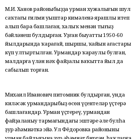
М.И. Ханов районыбыҙҙа урман хужалығын шул
саҡтағы ғилми уңыштар кимәленә ярашлы итеп
алып бара башлаған, халыҡ менән тығыҙ
бәйләнеш булдырған. Уҙған быуаттың 1950-60
йылдарында ҡарағай, шыршы, ҡайын ағастары
күп ултыртылған. Урмандар ҡараулы булған,
малдарға үлән нәҡ файҙалы ваҡытта йыл да
сабылып торған.
Михаил Иванович питомник булдырған, унда
киләсәк урмандарыбыҙ өсөн үҫентеләр үҫтерә
башлағандар. Урман үҫтереү, урмандан
файҙаланыу тармағындағы эштәре әле булһа
ҙур әһәмиәткә эйә. Ул Фёдоровка районының
урман байлығына ҙур әһәмиәт биргән, һаҡларға,