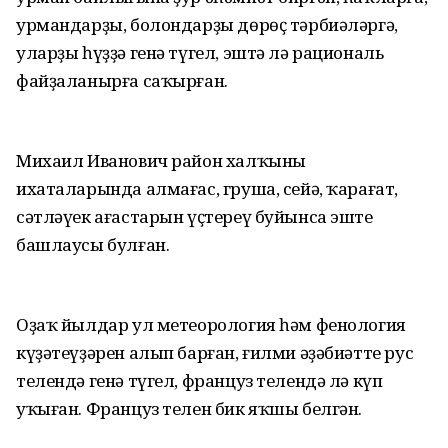
урмандарҙы, болондарҙы дөрөҫ тәрбиәләргә,
уларҙы һүҙҙә генә түгел, эштә лә рациональ
файҙаланырға саҡырған.
Михаил Иванович район халҡының
ихаталарында алмағас, груша, сейә, ҡарағат,
сәтләүек ағастарын үҫтереү буйынса эште
башлаусы булған.
Оҙаҡ йылдар ул метеорология һәм фенология
күҙәтеүҙәрен алып барған, ғилми әҙәбиәтте рус
телендә генә түгел, француз телендә лә күп
уҡыған. Француз телен бик яҡшы белгән.