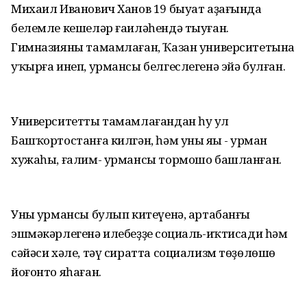
Михаил Иванович Ханов 19 быуат аҙағында
белемле кешеләр ғаиләһендә тыуған.
Гимназияны тамамлаған, Ҡазан университетына
уҡырға инеп, урмансы белгеслегенә эйә булған.
Университетты тамамлағандан һуң ул
Башҡортостанға килгән, һәм уның яңы - урман
хужаһы, ғалим- урмансы тормошо башланған.
Уның урмансы булып китеүенә, артабанғы
эшмәкәрлегенә илебеҙҙең социаль-иҡтисади һәм
сәйәси хәле, тәү сиратта социализм төҙөлөшө
йоғонто яһаған.