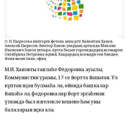
О. П. Пыресева килтергән фотола алғы рәттә: Валентин Ханов,
Алексей Пыресев, Виктор Ханов; уларҙың артында Михаил
Иванович Ханов ултыра. Артта баҫып торғандарҙың исемдәрен
Октябрина Петровна иҫләмәй. Ҡыҙҙарҙың исемдәре генә билдәле:
Феня менән Зина, офиц
М.И. Хановтың ғаиләһе Фёдоровка ауылы,
Коммунистик урамы, 17-се йортта йәшәгән. Ул
күптән иҫән булмаһа ла, өйөндә башҡалар
йәшәһә лә, федоровкалар йорт эргәһенән
үткәндә был изгелекле кешене һәм уның
балаларын иҫкә ала.