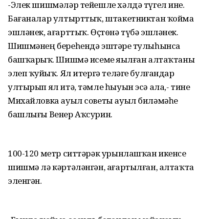
-Элек шишмәләр тейешле хәлдә түгел ине.
Бағаналар ултырттыҡ, штакетниктан ҡойма
эшләнек, ағарттыҡ. Өҫтөнә түбә эшләнек.
Шишмәнең береһендә эштәрҙе тулыһынса
башҡарҙыҡ. Шишмә исеме яҙылған алтаҡтаны
элеп ҡуйҙыҡ. Ял итергә теләге булғандар
ултырып ял итә, тәмле һыуын эсә ала,- тине
Михайловка ауыл советы ауыл биләмәһе
башлығы Венер Аҡсурин.
100-120 метр ситтәрәк урынлашҡан икенсе
шишмә лә кәртәләнгән, ағартылған, алтаҡта
эленгән.