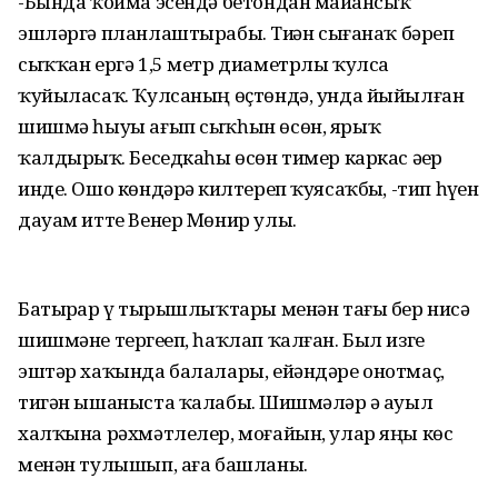
-Бында ҡойма эсендә бетондан майҙансыҡ
эшләргә планлаштырабыҙ. Тиҙҙән сығанаҡ бәреп
сыҡҡан ергә 1,5 метр диаметрлы ҡулса
ҡуйыласаҡ. Ҡулсаның өҫтөндә, унда йыйылған
шишмә һыуы ағып сыҡһын өсөн, ярыҡ
ҡалдырҙыҡ. Беседкаһы өсөн тимер каркас әҙер
инде. Ошо көндәрҙә килтереп ҡуясаҡбыҙ, -тип һүҙен
дауам итте Венер Мөнир улы.
Батырҙар үҙ тырышлыҡтары менән тағы бер нисә
шишмәне тергеҙеп, һаҡлап ҡалған. Был изге
эштәр хаҡында балалары, ейәндәре онотмаҫ,
тигән ышаныста ҡалабыҙ. Шишмәләр ҙә ауыл
халҡына рәхмәтлелер, моғайын, улар яңы көс
менән тулышып, аға башланы.