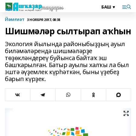
Йәмғиәт
3 НОЯБРЯ 2017, 08:38
Шишмәләр сылтырап аҡһын
Экология йылында районыбыҙҙың ауыл
биләмәләрендә шишмәләрҙе
төҙөкләндереү буйынса байтаҡ эш
башҡарылған. Батыр ауылы халҡы ла был
эштә әүҙемлек күрһәткән, быны үҙебеҙ
барып күрҙек.