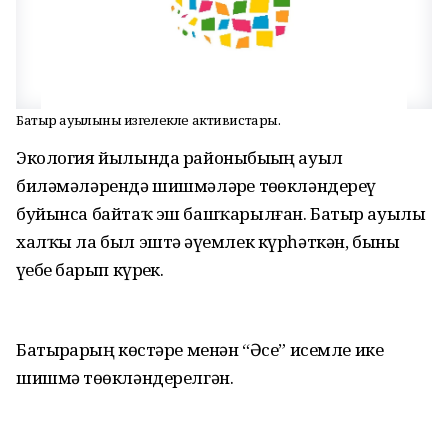
Батыр ауылының изгелекле активистары.
Экология йылында районыбыҙҙың ауыл
биләмәләрендә шишмәләрҙе төҙөкләндереү
буйынса байтаҡ эш башҡарылған. Батыр ауылы
халҡы ла был эштә әүҙемлек күрһәткән, быны
үҙебеҙ барып күрҙек.
Батырҙарҙың көстәре менән “Әсе” исемле ике
шишмә төҙөкләндерелгән.