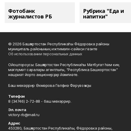
Фотобанк
Рубрика "Еда и
журналистов РБ
напитки"
© 2026 Башҡортостан Республикаһы Фёдоровка районы
муниципаль районының ижтимағи-сәйәси гәзите
Об использовании персональных данных
Ойоштороусы: Башҡортостан Республикаһы Матбуғат һәм киң
мәғлүмәт саралары агентлығы, "Республика Башкортостан"
нәшриәт йорто акционерҙар йәмғиәте.
Баш мөхәррир Әхмәрова Гөлфиә Фәрүәз ҡыҙы
Телефон
8 (34746) 2-72-88 - баш мөхәррир.
Эл. почта
victory-rb@mail.ru
Адрес
453280, Башҡортостан Республикаһы, Фёдоровка районы,