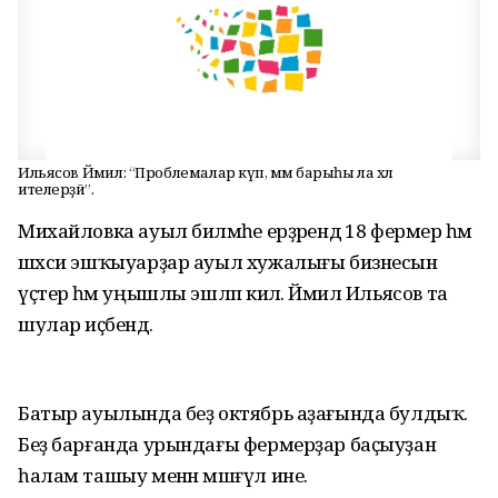
Ильясов Йәмил: “Проблемалар күп, әммә барыһы ла хәл
ителерҙәй”.
Михайловка ауыл биләмәһе ерҙәрендә 18 фермер һәм
шәхси эшҡыуарҙар ауыл хужалығы бизнесын
үҫтерә һәм уңышлы эшләп килә. Йәмил Ильясов та
шулар иҫәбендә.
Батыр ауылында беҙ октябрь аҙағында булдыҡ.
Беҙ барғанда урындағы фермерҙар баҫыуҙан
һалам ташыу менән мәшғүл ине.