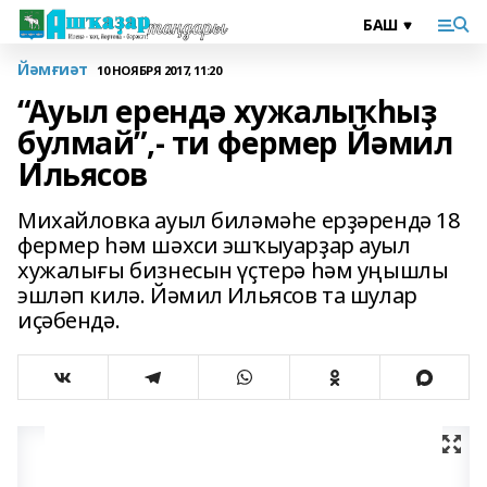
Йәмғиәт
10 НОЯБРЯ 2017, 11:20
“Ауыл ерендә хужалыҡһыҙ
булмай”,- ти фермер Йәмил
Ильясов
Михайловка ауыл биләмәһе ерҙәрендә 18
фермер һәм шәхси эшҡыуарҙар ауыл
хужалығы бизнесын үҫтерә һәм уңышлы
эшләп килә. Йәмил Ильясов та шулар
иҫәбендә.