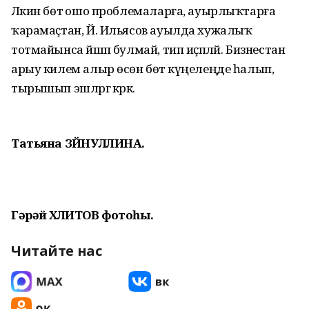
Ләкин бөтә ошо проблемаларға, ауырлыҡтарға
ҡарамаҫтан, Й. Ильясов ауылда хужалыҡ
тотмайынса йәшәп булмай, тип иҫәпләй. Бизнестан
арыу килем алыр өсөн бөтә күңелеңде һалып,
тырышып эшләргә кәрәк.
Татьяна ЗӘЙНУЛЛИНА.
Гәрәй ХӘЛИТОВ фотоһы.
Читайте нас