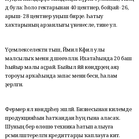
дә була: һоло гектарынан 40 центнер, бойҙай- 26,
арыш- 28 центнер уңыш бирҙе. Һатыу
хаҡтарының арзанлығы үкенесле, тине ул.
Үҫемлекселектән тыш, Йәмил Кәфил улы
малсылыҡ менән дә шөғөлләнә. Ихатаһында 20 баш
һыйыр малы аҫрай. Быйыл йәй көндәрҙең аяҙ
тороуы арҡаһында запас менән бесән, һалам
әҙерләгән.
Фермер ял көндәрһеҙ эшләй. Бизнесынан килемде
продукцияһын һатҡандан һуң ғына аласаҡ.
Шуның бер өлөшө техника һатып алыуға
рәсмиләштерелгән кредиттарҙы ҡаплауға китә.