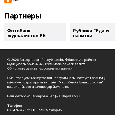
Партнеры
Фотобанк
Рубрика "Еда и
журналистов РБ
напитки"
© 2026 Башҡортостан Республикаһы Фёдоровка районы
муниципаль районының ижтимағи-сәйәси гәзите
Об использовании персональных данных
Ойоштороусы: Башҡортостан Республикаһы Матбуғат һәм киң
мәғлүмәт саралары агентлығы, "Республика Башкортостан"
нәшриәт йорто акционерҙар йәмғиәте.
Баш мөхәррир Әхмәрова Гөлфиә Фәрүәз ҡыҙы
Телефон
8 (34746) 2-72-88 - баш мөхәррир.