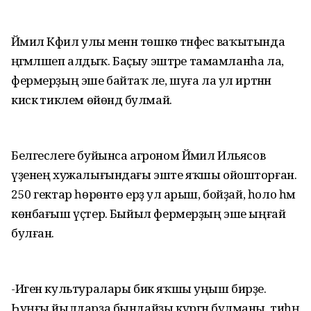
Йәмил Кәфил улы менән төшкө тәнәфес ваҡытында
әңгәмәләшеп алдыҡ. Баҫыу эштәре тамамланһа ла,
фермерҙың эше байтаҡ әле, шуға ла ул иртәнән
кискә тиклем өйөндә булмай.
Белгеслеге буйынса агроном Йәмил Ильясов
үҙенең хужалығындағы эште яҡшы ойошторған.
250 гектар һөрөнтө ерҙә ул арыш, бойҙай, һоло һәм
көнбағыш үҫтерә. Быйыл фермерҙың эше ыңғай
булған.
-Иген культуралары бик яҡшы уңыш бирҙе.
Һуңғы йылдарҙа бындайҙы күргән булманы, тиһәң