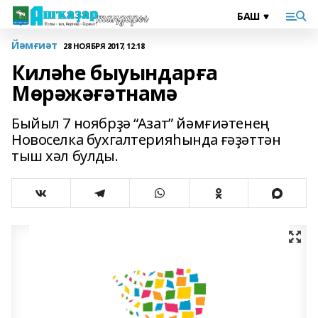
Йәмғиәт
28 НОЯБРЯ 2017, 12:18
Киләһе быуындарға
Мөрәжәғәтнамә
Быйыл 7 ноябрҙә “Азат” йәмғиәтенең
Новоселка бухгалтерияһында ғәҙәттән
тыш хәл булды.