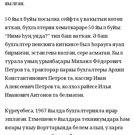
яҙылған.
50 йыл буйы посылка сейфта үҙ ваҡытын көтөп
ятҡан, бухгалтерия хеҙмәткәрҙәре 50 йыл буйы:
“Нимә һуң унда?” тип баш ватҡан. Ә баш
бухгалтер пенсияға киткәнсе был һорауға яуап
бирмәгән, эстән генә көлгән, серҙе асмаған. Был
турала уның урынбаҫары Михаил Фёдорович
Петров та, тракторҙар паркы бухгалтеры Архип
Константинович Петров та, кассир Иван
Алексеевич Петров та, колхоз рәйесе Илья
Иванович Антонов та белмәгән.
Күреүебеҙсә, 1967 йылда бухгалтерияла ирҙәр
эшләгән. Етмешенсе йылдарҙа техникумдарҙа һәм
юғары уҡыу йорттарында белем алып, уларға