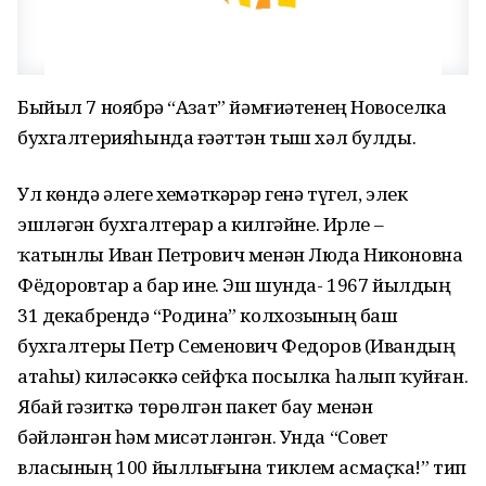
Быйыл 7 ноябрҙә “Азат” йәмғиәтенең Новоселка
бухгалтерияһында ғәҙәттән тыш хәл булды.
Ул көндә әлеге хеҙмәткәрҙәр генә түгел, элек
эшләгән бухгалтерҙар ҙа килгәйне. Ирле –
ҡатынлы Иван Петрович менән Люда Никоновна
Фёдоровтар ҙа бар ине. Эш шунда- 1967 йылдың
31 декабрендә “Родина” колхозының баш
бухгалтеры Петр Семенович Федоров (Ивандың
атаһы) киләсәккә сейфҡа посылка һалып ҡуйған.
Ябай гәзиткә төрөлгән пакет бау менән
бәйләнгән һәм мисәтләнгән. Унда “Совет
власының 100 йыллығына тиклем асмаҫҡа!” тип