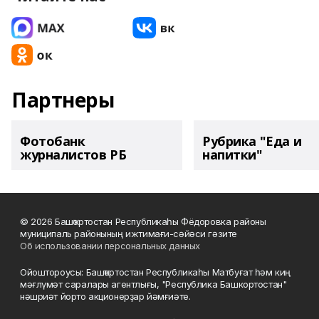
Партнеры
Фотобанк
Рубрика "Еда и
журналистов РБ
напитки"
© 2026 Башҡортостан Республикаһы Фёдоровка районы
муниципаль районының ижтимағи-сәйәси гәзите
Об использовании персональных данных
Ойоштороусы: Башҡортостан Республикаһы Матбуғат һәм киң
мәғлүмәт саралары агентлығы, "Республика Башкортостан"
нәшриәт йорто акционерҙар йәмғиәте.