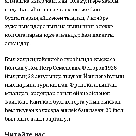
алмашҡа ҡыҙҙар ҡайтҡан. Әле күптәре хаҡлы
ялда. Барыһы ла тиерлек элекке баш
бухгалтерҙың әйткәнен тыңлап, 7 ноябрҙә
хужалыҡ идаралығына йыйылған, элекке
коллегаларын иҫкә алғандар һәм пакетты
асҡандар.
Был хәлдең ғәйеплеһе тураһында ҡыҫҡаса
һөйләп үтәм. Петр Семенович Фёдоров 1926
йылдың 28 авгусында тыуған. Йәшлеге һуғыш
йылдарына тура килгән. Фронтҡа алынған,
миҙалдар, ордендар тағып өйөнә әйләнеп
ҡайтҡан. Ҡайтҡас, бухгалтерға уҡып сыҡҡан
һәм тыуған колхозда эшләй башлаған. 39 йыл
был эште алып барған ул!
Читайте нас