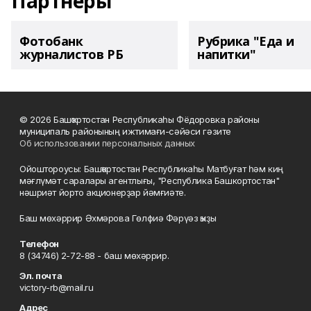
Партнеры
Фотобанк
Рубрика "Еда и
журналистов РБ
напитки"
© 2026 Башҡортостан Республикаһы Фёдоровка районы
муниципаль районының ижтимағи-сәйәси гәзите
Об использовании персональных данных
Ойоштороусы: Башҡортостан Республикаһы Матбуғат һәм киң
мәғлүмәт саралары агентлығы, "Республика Башкортостан"
нәшриәт йорто акционерҙар йәмғиәте.
Баш мөхәррир Әхмәрова Гөлфиә Фәрүәз ҡыҙы
Телефон
8 (34746) 2-72-88 - баш мөхәррир.
Эл. почта
victory-rb@mail.ru
Адрес