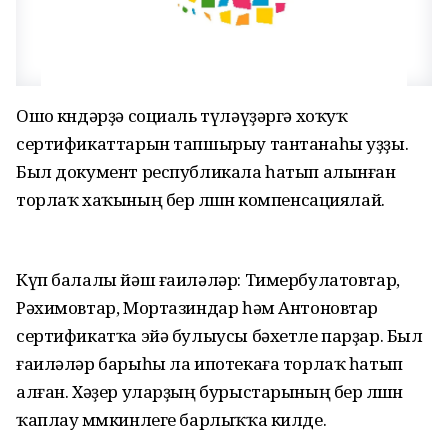
Ошо көндәрҙә социаль түләүҙәргә хоҡуҡ
сертификаттарын тапшырыу тантанаһы уҙҙы.
Был документ республикала һатып алынған
торлаҡ хаҡының бер өлөшөн компенсациялай.
Күп балалы йәш ғаиләләр: Тимербулатовтар,
Рәхимовтар, Мортазиндар һәм Антоновтар
сертификатҡа эйә булыусы бәхетле парҙар. Был
ғаиләләр барыһы ла ипотекаға торлаҡ һатып
алған. Хәҙер уларҙың бурыстарының бер өлөшөн
ҡаплау мөмкинлеге барлыҡҡа килде.