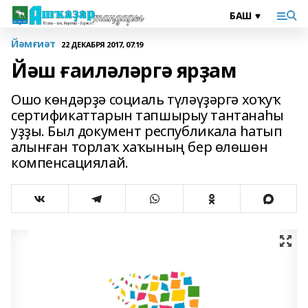
Йәмғиәт
22 ДЕКАБРЯ 2017, 07:19
Йәш ғаиләләргә ярҙам
Ошо көндәрҙә социаль түләүҙәргә хоҡуҡ
сертификаттарын тапшырыу тантанаһы
уҙҙы. Был документ республикала һатып
алынған торлаҡ хаҡының бер өлөшөн
компенсациялай.