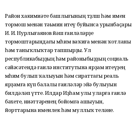
Район хакимиәте башлығының төҙөлөш һәм имен
тормош менән тәьмин итеү буйынса урынбаҫары
И. И. Нурлығаянов йәш ғаиләләрҙе
тормоштарындағы мөһим ваҡиға менән ҡотланы
һәм таныҡлыҡтар тапшырҙы. Ул
республикабыҙҙың һәм районыбыҙҙың социаль
сәйәсәтендә ғаилә институтына ярҙам итеүҙең
мөһим булып ҡалыуын һәм сираттағы реаль
ярҙамға күп балалы ғаиләләр эйә булыуын
билдәләп үтте. Илдар Иҙһам улы уларға ғаилә
бәхете, ниәттәренең бойомға ашыуын,
йорттарына именлек һәм муллыҡ теләне.