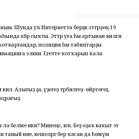
ҡыным. Шунда уҡ Интернетта берәҙәк эттәрҙең 19
һында хәбәр сыҡты. Эттәр уға һәм артынан килгән
ҡотҡарғандар, полиция һәм табиптарҙы
имацияға эләккән. Егетте ҡотҡарып ҡала
лә. Алығыҙ ҙа, үҙегеҙ тәрбиәләгеҙ- өйрәтегеҙ,
 аҫрағыҙ.
 ла беләме икән? Минеңсә, юҡ. Беҙ оҙаҡ ваҡыт эт
н таный ине, кешеләргә бер ҡасан да һөжүм