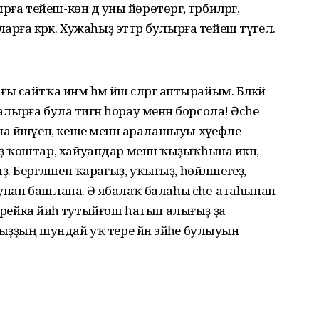
а тейеш-көн дә уны йөрөтөргә, тәрбиәләргә,
рға кәрәк. Хужаһыҙ эттәр булырға тейеш түгел.
йтҡа инәм һәм йәш әсәләргә аптырайым. Бәләкәй
алырға була тигән һорау менән борсола! Әсәһе
йәшәүен, кеше менән аралашыуы хәүефле
 ҡоштар, хайуандар менән ҡыҙыҡһына икән,
 Бергәләшеп ҡарағыҙ, уҡығыҙ, һөйләшегеҙ,
шунан башлана. Ә ябалаҡ балаһы әсәһе-атаһынан
арейка йәиһә тутыйғош һатып алығыҙ ҙа
рыбыҙҙың шундай уҡ тере йән эйәһе булыуын