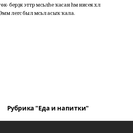
ерәҙәк эттәр мәсьәләһе ҡасан һәм нисек хәл
мә әлегәсә был мәсьәлә асыҡ ҡала.
Рубрика "Еда и напитки"