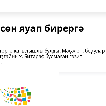
сөн яуап бирергә
тәргә ҡағылышлы булды. Мәҫәлән, беҙ улар
яҙғайныҡ. Битараф булмаған гәзит
.