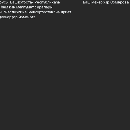
усы: Башҡортостан Республикаһы
Баш мөхәррир Әхмәрова 
 һәм киң мәғлүмәт саралары
ы, "Республика Башкортостан" нәшриәт
ционерҙар йәмғиәте.