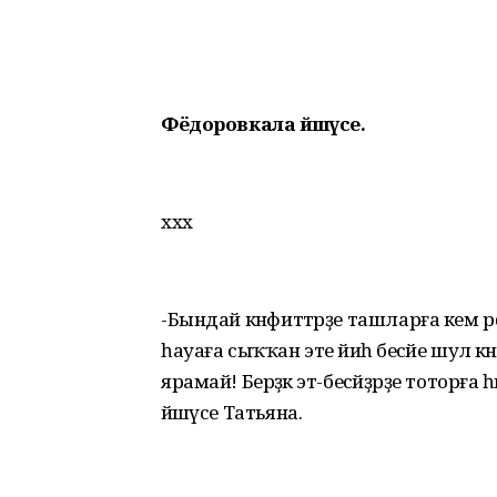
Фёдоровкала йәшәүсе.
ххх
-Бындай кәнфиттәрҙе ташларға кем рөх
һауаға сыҡҡан эте йәиһә бесәйе шул кә
ярамай! Берәҙәк эт-бесәйҙәрҙе тоторға 
йәшәүсе Татьяна.