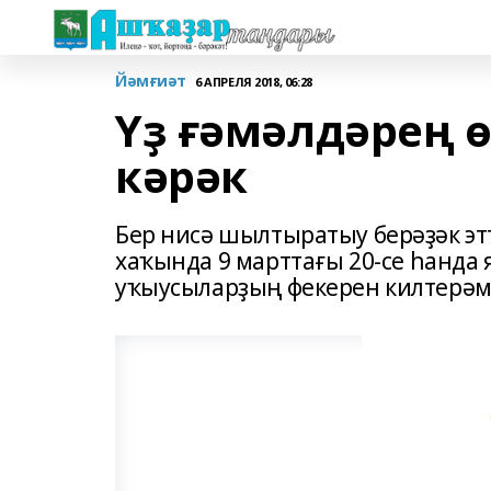
Йәмғиәт
6 АПРЕЛЯ 2018, 06:28
Үҙ ғәмәлдәрең ө
кәрәк
Бер нисә шылтыратыу берәҙәк эт
хаҡында 9 марттағы 20-се һанда 
уҡыусыларҙың фекерен килтерәм