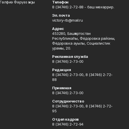
Гөлфиә Фәрүәз ҡыҙы
Телефон
8 (34746) 2-72-88 - баш мөхәррир.
Эл. почта
victory-rb@mail.ru
Адрес
453280, Башҡортостан
Республикаһы, Фёдоровка районы,
Фёдоровка ауылы, Социалистик
урамы, 20.
Рекламная служба
8 (34746) 2-73-00
Редакция
8 (34746) 2-73-00, 8 (34746) 2-72-
88
Приемная
8 (34746) 2-73-00
Сотрудничество
8 (34746) 2-73-00, 8 (34746) 2-72-
95
Отдел кадров
8 (34746) 2-72-94