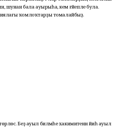
, шунан бала ауырыһа, кем ғәйепле була.
ориялағы ҡомлоҡтарҙы томалайбыҙ.
лөсә. Беҙ ауыл биләмәһе хакимиәтенән йәиһә ауыл