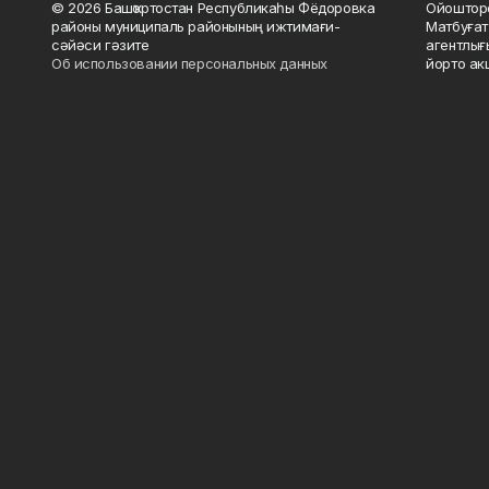
© 2026 Башҡортостан Республикаһы Фёдоровка
Ойошторо
районы муниципаль районының ижтимағи-
Матбуғат
сәйәси гәзите
агентлығ
Об использовании персональных данных
йорто ак