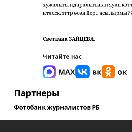
хужалығы идаралығынан яуап көттөк- б
ителәсәк, эттәр өсөн йорт асылырмы? Әм
Светлана ЗАЙЦЕВА.
Читайте нас
Партнеры
Фотобанк журналистов РБ