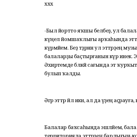
ххх
-Был йортто яҡшы беләбеҙ, ул бала
күңел йомшаҡлығы арҡаһында эттә
күрмәйем. Беҙ тәҙрәнән ул эттәрҙең музыка
балаларҙы баҫтырғанын күрә инек. Э
Әхирәтемде бәләкәй сағында эт ҡурҡ
булып ҡалды.
Әгәр эттәр йәл икән, ал да үҙеңә аҫрауғ
Балалар баҡсаһында эшләйем, бал
территорияла эттәрҙең барлығын-ю