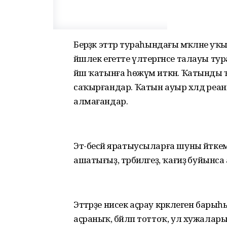
Берәҙәк эттәр тураһындағы мәҡәләне у
йәшлек егетте үлтергәнсе талауы тура
йәш ҡатынға һөжүм иткән. Ҡатынды 
саҡырғандар. Ҡатын ауыр хәлдә реан
алмағандар.
Эт-бесәй яратыусыларға шуны әйткем ки
ашатығыҙ, тәрбиәләгеҙ, ҡағиҙә буйынса
Эттәрҙе нисек аҫрау кәрәклеген барыһы
аҫраныҡ, бәйләп тоттоҡ, ул хужалары