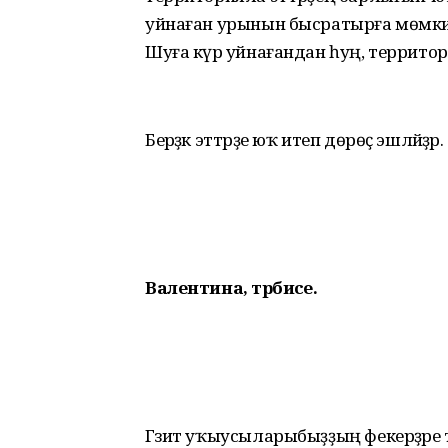
уйнаған урынын бысратырға мөмкин
Шуға күрә уйнағандан һуң, террит
Берәҙәк эттәрҙе юҡ итеп дөрөҫ эшләйҙәр.
Валентина, тәрбиәсе.
Гәзит уҡыусыларыбыҙҙың фекерҙәре төр