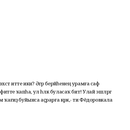
сәт итте икән? Әгәр берәйһенең урамға саф
нфитте ҡапһа, ул һәләк буласаҡ бит! Улай эшләргә
һәм ҡағиҙә буйынса аҫрарға кәрәк,- ти Фёдоровкала