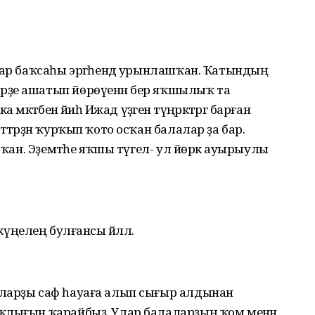
лар баҡсаһы эргәһендә урынлашҡан. Ҡатындың
рҙе ашатып йөрөүенән бер яҡшылыҡ та
 мәктәбенә йәиһә Ижад үҙәгенә түңәрәктәргә барған
ттәрҙән ҡурҡып ҡото осҡан балалар ҙа бар.
ытҡан. Эҙемтәһе яҡшы түгел- ул йөрәк ауырыулы
а, күңелең булғансы йәллә.
аларҙы саф һауаға алып сығыр алдынан
ҡлығын ҡарайбыҙ. Улар балаларҙың ҡом менән