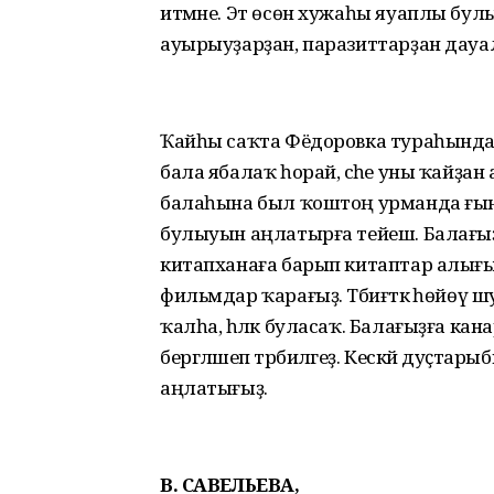
итмәне. Эт өсөн хужаһы яуаплы булырғ
ауырыуҙарҙан, паразиттарҙан дауала
Ҡайһы саҡта Фёдоровка тураһындағы са
бала ябалаҡ һорай, әсәһе уны ҡайҙан 
балаһына был ҡоштоң урманда ғына 
булыуын аңлатырға тейеш. Балағыҙ
китапханаға барып китаптар алығыҙ.
фильмдар ҡарағыҙ. Тәбиғәткә һөйөү 
ҡалһа, һәләк буласаҡ. Балағыҙға кан
бергәләшеп тәрбиәләгеҙ. Кескәй дуҫта
аңлатығыҙ.
В. САВЕЛЬЕВА,