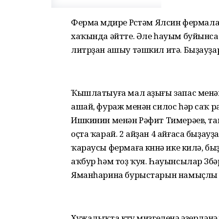
Ферма мөдире Рөстәм Ялсин фермал
хаҡында әйтте. Әле һауым буйынса 
литрҙан ашыу тәшкил итә. Быҙауҙарҙ
Ҡышлатыуға мал аҙығы запас менән
ашай, фураж менән силос һәр саҡ 
Ишкинин менән Рәфит Тимерәев, та
оҫта ҡарай. 2 айҙан 4 айғаса быҙау
ҡараусы фермаға көнөнә ике килә, бы
аҡбур һәм тоҙ ҡуя. Һауынсылар Зөб
Яманһарина бурыстарын намыҫлы 
Хужалыҡта көтөү миҙгеленә әҙерләнә