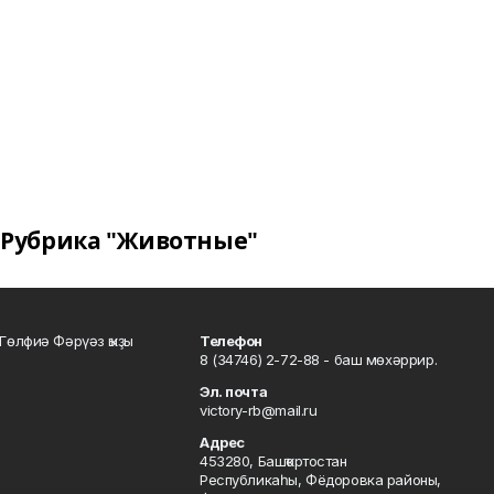
Рубрика "Животные"
Гөлфиә Фәрүәз ҡыҙы
Телефон
8 (34746) 2-72-88 - баш мөхәррир.
Эл. почта
victory-rb@mail.ru
Адрес
453280, Башҡортостан
Республикаһы, Фёдоровка районы,