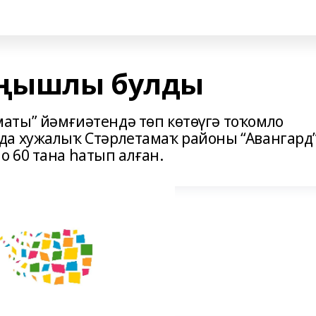
уңышлы булды
аты” йәмғиәтендә төп көтөүгә тоҡомло
да хужалыҡ Стәрлетамаҡ районы “Авангард
 60 тана һатып алған.