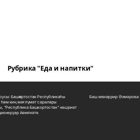
Рубрика "Еда и напитки"
усы: Башҡортостан Республикаһы
Баш мөхәррир Әхмәрова 
 һәм киң мәғлүмәт саралары
ы, "Республика Башкортостан" нәшриәт
ционерҙар йәмғиәте.