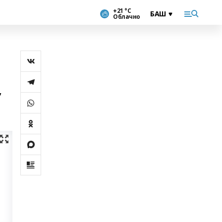
+21 °С
Облачно
”