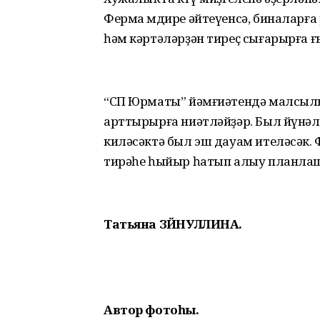
Ферма мөдире әйтеүенсә, биналарға
һәм кәртәләрҙән тиреҫ сығарырға ғ
“СП Юрматы” йәмғиәтендә малсыл
арттырырға ниәтләйҙәр. Был йүнә
киләсәктә был эш дауам ителәсәк. Ф
тирәһе һыйыр һатып алыу планла
Татьяна ЗӘЙНУЛЛИНА.
Автор фотоһы.