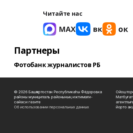
Читайте нас
Партнеры
Фотобанк журналистов РБ
© 2026 Башҡортостан Республикаһы Фёдоровка
Ойошторо
районы муниципаль районының ижтимағи-
Матбуғат
сәйәси гәзите
агентлығ
Об использовании персональных данных
йорто ак