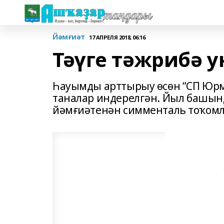
Йәмғиәт
17 АПРЕЛЯ 2018, 06:16
Тәүге тәжрибә 
Һауымды арттырыу өсөн “СП Юрм
таналар индерелгән. Йыл башын
йәмғиәтенән симменталь тоҡомло