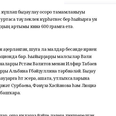
а күпләп быҙаулау осоро тамамланыуы
уртаса тәүлеклек күрһәткес бер һыйырға ун
ың артымы көнөнә 600 грамға етә.
 әҙерләнгән, шуға ла малдар бесәнде иркен
рационда бар. Һыйырҙарҙы малсылар Вәли
наларҙы Рөстәм Вәлитов менән Илфир Табаев
ҙарҙы Альбина Ғөбәйҙуллина тәрбиәләй. Быҙау
ҙауҙарға һөт эсерә, ашата, утлыҡсаларына
әржәт Сурбаева, Фәнүзә Хәсйәнова һәм Люциә
башҡара.
ләр, ошо көндәрҙә йәйге лагерь тикшерелгән.