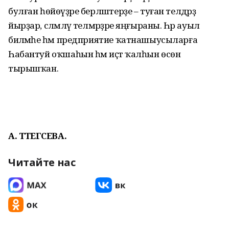
булған һөйөүҙәре берләштерҙе – туған телдәрҙә
йырҙар, сәләмләү телмәрҙәре яңғыраны. Һәр ауыл
биләмәһе һәм предприятие ҡатнашыусыларға
Һабантуй оҡшаһын һәм иҫтә ҡалһын өсөн
тырышҡан.
А. ТӘТЕГӘСЕВА.
Читайте нас