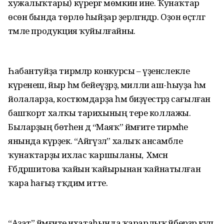
хужалыҡтары) күрергә мөмкин ине. Ҡунаҡтар
өсөн бында төрлө һыйҙар әҙерләгәндәр. Оҙон өҫтәлгә
тәмле продукция ҡуйылғайны.
Һабантуйҙа тирмәләр конкурсы – үҙенсәлекле
күренеш, йыр һәм бейеүҙәрҙә, милли аш-һыуҙа һәм
йолаларҙа, костюмдарҙа һәм биҙәүестәрҙә сағылған
башҡорт халҡы тарихының тере коллажы.
Быларҙың бөтәһен дә “Маяҡ” йәмғиәте тирмәһе
янында күрҙек. “Айгүзәл” халыҡ ансамбле
ҡунаҡтарҙы ихлас ҡаршыланы, ә Хәмсәнә
Ғәбдрәшитова ҡайын ҡайырынан ҡайнатылған
ҡара һағыҙ тәҡдим итте.
“Азат” йәмғиәте ихатаһында ҡарарлыҡ әйберҙәр күп