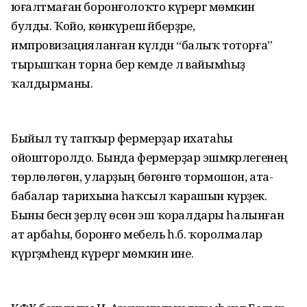
юғалтмаған боронғолоҡто күрергә мөмкин
булды. Ҡойо, көнкүреш әйберҙәре,
импровизацияланған күлдән “балыҡ тоторға”
тырышҡан торна бер кемде лә вайымһыҙ
ҡалдырманы.
Быйыл тәү тапҡыр фермерҙар ихатаһы
ойошторолдо. Бында фермерҙар эшмәкәрлегенең
төрлөлөгөн, уларҙың бөгөнгө тормошон, ата-
бабалар тарихына һаҡсыл ҡарашын күрҙек.
Быны бесән әҙерләү өсөн эш ҡоралдары һалынған
ат арбаһы, боронғо мебель һ.б. ҡоролмалар
күргәҙмәһендә күрергә мөмкин ине.