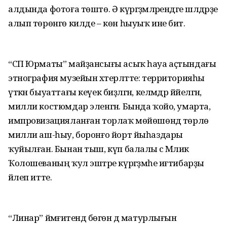
алдында фотоға төштө. Ә күргәҙмәләрендәге шәлдәрҙе
алып төрөнгө килде – көн һыуыҡ ине бит.
“СП Юрматы” майҙансығы асыҡ һауа аҫтындағы
этнография музейын хәтерләтте: территорияһы
үткән быуаттағы кеүек биҙәлгән, келәмдәр йәйелгән,
милли костюмдар эленгән. Бында ҡойо, умарта,
импровизацияланған торлаҡ мөйөшөндә төрлө
милли аш-һыу, боронғо йорт йыһаздары
ҡуйылған. Бынан тыш, күп балалы әсә Мәликә
Ҡолошеваның ҡул эштәре күргәҙмәһе иғтибарҙы
йәлеп итте.
“Линар” йәмғиәтендә бөгөн дә матурлығын