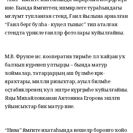
ине. Бында йәмғиәттең эшмәкәрлеге тураһындағы
мәғлүмәт тупланған стенд, Ғаилә йылына арналған
“Ғаилә бергә булһа - күңел тыныс” тип аталған
стендта үрнәкле ғаиләләр фотолары ҡуйылғайны.
М.В. Фрунзе ис. кооператив тирмәһе әллә ҡайҙан уҡ
балҡып күренеп ултырҙы – бында матур
ҡоймалар, татарҙарҙың аш бүлмәһе кәрәк-
яраҡтары, милли ризыҡтар, ауыл биләмәһе
оҫтабикәләренең ҡул эштәре күргәҙмәһе ҡуйылғайны.
Яңы Михайловканан Антонина Егорова эшләгән
уйынсыҡтар бик матур ине.
“Нива” йәмғиәте ихатаһында кешеләр боронғо ҡойо