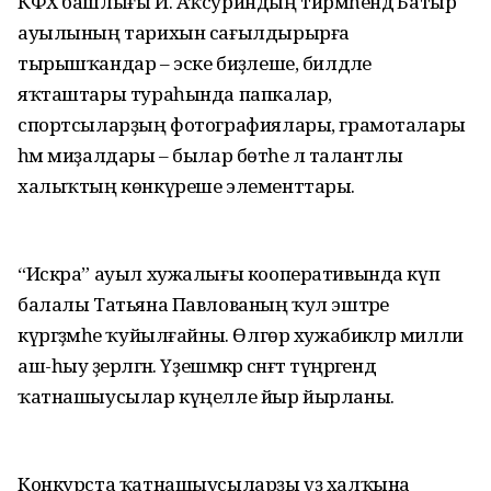
КФХ башлығы И. Аҡсуриндың тирмәһендә Батыр
ауылының тарихын сағылдырырға
тырышҡандар – эске биҙәлеше, билдәле
яҡташтары тураһында папкалар,
спортсыларҙың фотографиялары, грамоталары
һәм миҙалдары – былар бөтәһе лә талантлы
халыҡтың көнкүреше элементтары.
“Искра” ауыл хужалығы кооперативында күп
балалы Татьяна Павлованың ҡул эштәре
күргәҙмәһе ҡуйылғайны. Өлгөр хужабикәләр милли
аш-һыу әҙерләгән. Үҙешмәкәр сәнғәт түңәрәгендә
ҡатнашыусылар күңелле йыр йырланы.
Конкурста ҡатнашыусыларҙы үҙ халҡына