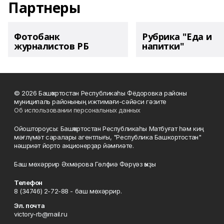
Партнеры
Фотобанк
Рубрика "Еда и
журналистов РБ
напитки"
© 2026 Башҡортостан Республикаһы Фёдоровка районы
муниципаль районының ижтимағи-сәйәси гәзите
Об использовании персональных данных
Ойоштороусы: Башҡортостан Республикаһы Матбуғат һәм киң
мәғлүмәт саралары агентлығы, "Республика Башкортостан"
нәшриәт йорто акционерҙар йәмғиәте.
Баш мөхәррир Әхмәрова Гөлфиә Фәрүәз ҡыҙы
Телефон
8 (34746) 2-72-88 - баш мөхәррир.
Эл. почта
victory-rb@mail.ru