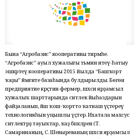
Бына “Агробазис” кооперативы тирмәһе.
“Агробазис” ауыл хужалығы тәьмин итеү-һатыу
эшкәртеү кооперативы 2015 йылда “Башҡорт
ҡаҙы” йәмғиәте базаһында булдырылды. Бөгөн
предприятие крәҫтиән-фермер, шәхси ярҙамсыл
хужалыҡ шарттарында ситлек йыһаздарын
файҙаланып, йәш ҡош-ҡортто ҡатнаш үҫтереү
технологияһын уңышлы үҫтерә. Ихатала махсус
ситлектәрҙә тауыҡтар, ҡаҙ бәпкәләрен (Т.
Самаринаның, С. Шевыреваның шәхси ярҙамсыл