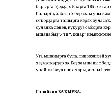
барырға әҙерҙәр. Уларға 185 гектар
һалырға, әлбиттә, бер юлы уны йә
соҡорҙарға ташырға кәрәк буласаҡ.
суданка үләнен, кукуруз сабырға кә
ышанабыҙ”,- ти “Линар” йәмғиәте
Уға ышанырға була, тип иҫәпләй ху
хеҙмәткәрҙәр ҙә. Беҙ ҙә ышаныс бе
уңайлы һауа шарттары, яҡшы һөҙөм
Гөлрайхан БАҠЫЕВА.