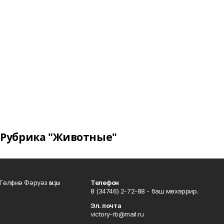
Рубрика "Животные"
Гөлфиә Фәрүәз ҡыҙы
Телефон
8 (34746) 2-72-88 - баш мөхәррир.
Эл. почта
victory-rb@mail.ru