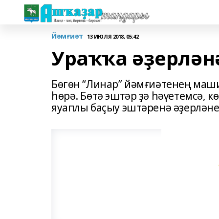
Йәмғиәт
13 ИЮЛЯ 2018, 05:42
Ураҡҡа әҙерлән
Бөгөн “Линар” йәмғиәтенең маш
һөрә. Бөтә эштәр ҙә һәүетемсә, к
яуаплы баҫыу эштәренә әҙерләнеү