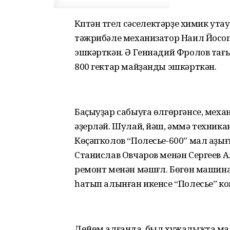
Күптән түгел сәсеүлектәрҙе химик ут
тәжрибәле механизатор Наил Йосоп
эшкәрткән. Ә Геннадий Фролов та
800 гектар майҙанды эшкәрткән.
Баҫыуҙар сабыуға өлгөргәнсе, мех
әҙерләй. Шулай, йәш, әммә техник
Көҫәпҡолов “Полесье-600” мал аҙы
Станислав Овчаров менән Сергеев Ал
ремонт менән мәшғүл. Бөгөн машина
һатып алынған икенсе “Полесье” к
Дөйөм алғанда, был хужалыҡта мал