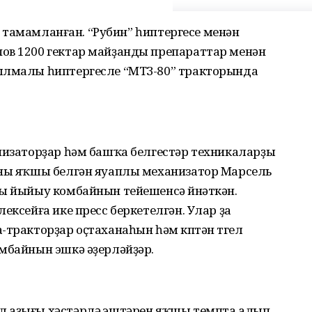
ау тамамланған. “Рубин” һиптергесе менән
ов 1200 гектар майҙанды препараттар менән
ғылмалы һиптергесле “МТЗ-80” тракторында
анизаторҙар һәм башҡа белгестәр техникаларҙы
аны яҡшы белгән яуаплы механизатор Марсель
ғы йыйыу комбайнын тейешенсә йүнәткән.
ексейға ике пресс беркетелгән. Улар ҙа
-тракторҙар оҫтаханаһын һәм күптән түгел
омбайнын эшкә әҙерләйҙәр.
 аҙығы хәстәрләү эштәрен яҡшы темпта алып