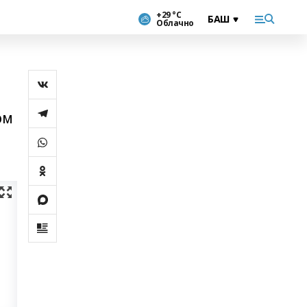
+29 °С
Облачно
өм