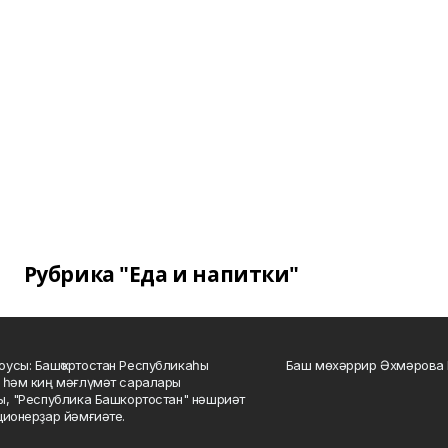
Рубрика "Еда и напитки"
усы: Башҡортостан Республикаһы
Баш мөхәррир Әхмәрова 
 һәм киң мәғлүмәт саралары
ы, "Республика Башкортостан" нәшриәт
ционерҙар йәмғиәте.