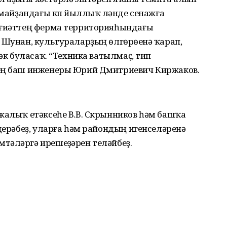
 майҙандағы күп йыллыҡ үләнде сенажға
мғиәттең ферма территорияһындағы
 Шунан, культураларҙың өлгөрөүенә ҡарап,
рәк буласаҡ. “Техника ватылмаҫ, тип
нең баш инженеры Юрий Дмитриевич Киржаков.
жалыҡ етәксеһе В.В. Скрынников һәм башҡа
лдерәбеҙ, уларға һәм райондың игенселәренә
тәләргә ирешеүҙәрен теләйбеҙ.