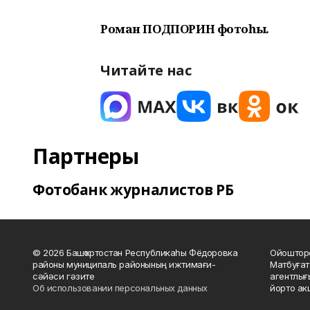
Роман ПОДПОРИН фотоһы.
Читайте нас
Партнеры
Фотобанк журналистов РБ
© 2026 Башҡортостан Республикаһы Фёдоровка
Ойошторо
районы муниципаль районының ижтимағи-
Матбуғат
сәйәси гәзите
агентлығ
Об использовании персональных данных
йорто ак