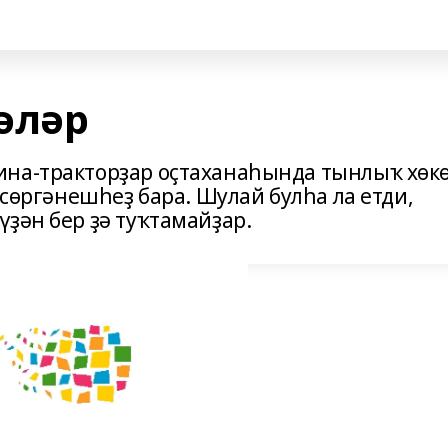
әләр
ина-тракторҙар оҫтаханаһында тынлыҡ хөк
өсөргәнешһеҙ бара. Шулай булһа ла етди,
ҙән бер ҙә туҡтамайҙар.