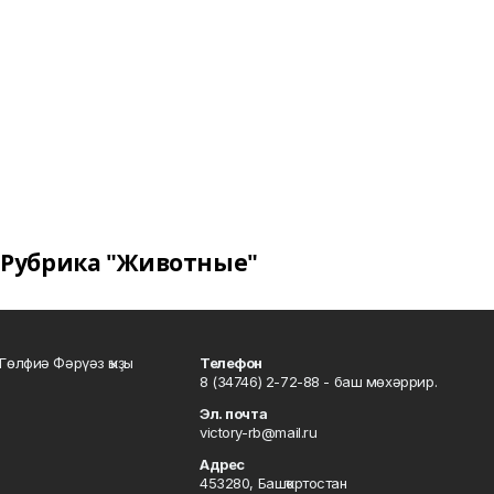
Рубрика "Животные"
Гөлфиә Фәрүәз ҡыҙы
Телефон
8 (34746) 2-72-88 - баш мөхәррир.
Эл. почта
victory-rb@mail.ru
Адрес
453280, Башҡортостан