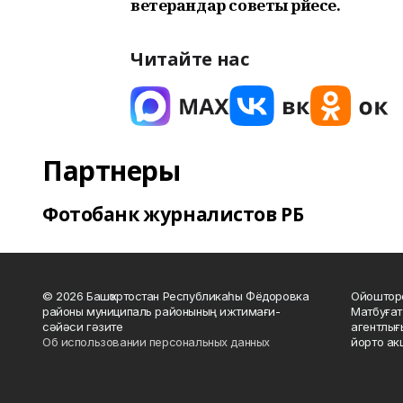
ветерандар советы рәйесе.
Читайте нас
Партнеры
Фотобанк журналистов РБ
© 2026 Башҡортостан Республикаһы Фёдоровка
Ойошторо
районы муниципаль районының ижтимағи-
Матбуғат
сәйәси гәзите
агентлығ
Об использовании персональных данных
йорто ак