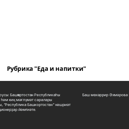
Рубрика "Еда и напитки"
усы: Башҡортостан Республикаһы
Баш мөхәррир Әхмәрова 
 һәм киң мәғлүмәт саралары
ы, "Республика Башкортостан" нәшриәт
ционерҙар йәмғиәте.