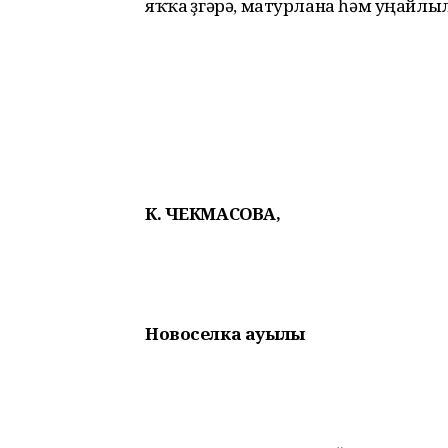
яҡҡа үҙгәрә, матурлана һәм уңайлы
К. ЧЕКМАСОВА,
Новоселка ауылы