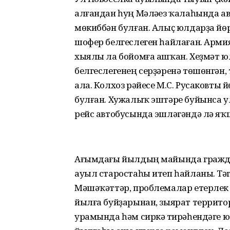
алғандан һуң Мәләүез ҡалаһында ав
мөкиббән булған. Алыҫ юлдарҙа йөрөү
шофер белгеслеген һайлаған. Армия х
хыялы ла бойомға ашҡан. Хеҙмәт ю
белгеслегенең серҙәренә төшөнгән,
ала. Колхоз рәйесе М.С. Русаковты 
булған. Хужалыҡ эштәре буйынса у
рейс автобусында эшләгәндә лә яҡ
Ағымдағы йылдың майында гражд
ауыл старостаһы итеп һайланы. Тәү
Мәшәҡәттәр, проблемалар етерлек 
йылға буйҙарынан, зыярат террито
урамында һәм сиркәү тирәһендәге юл