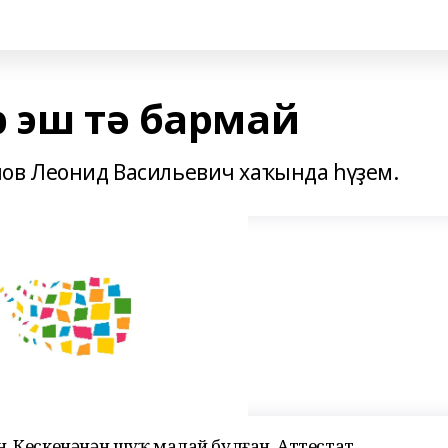
р эш тә бармай
в Леонид Васильевич хаҡында һүҙем.
. Кескенәнән шуҡ малай булған. Аттестат