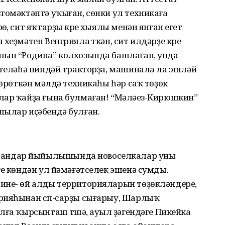
томәктәптә уҡыған, сөнки ул техникаға
, сит яҡтарҙы күреү хыялы менән янған егет
еҙмәтен Венгрияла үткән, сит илдәрҙе күреү
лын “Родина” колхозында башлаған, унда
 теләһә ниндәй тракторҙа, машинала ла эшләй
йөрөткән мәлдә техникаһы һәр саҡ төҙөк
лар ҡайҙа ғына булмаған! “Мәләүез-Кирюшкин”
шылар иҫәбендә булған.
андар йыйылышында новоселкалар уны
ге көндән ул йәмәғәтселек эшенә сумды.
ине- өй алды территорияларын төҙөкләндереү,
рияһынан сүп-сарҙы сығарыу, Шарлыҡ
ға ҡырсынташ түшәү, ауыл үҙәгендәге Пикейка