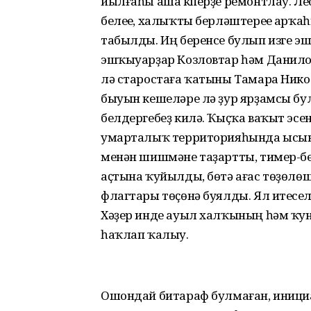
йылғаһы аша күперҙе ремонтлау. Л
белеүе, халыҡты берләштереүе арҡ
табылды. Иң беренсе булып изге эш
эшҡыуарҙар Козловтар һәм Данило
лә старостаға ҡатыны Тамара Никол
быуын кешеләре лә ҙур ярҙамсы бу
белдергебеҙ килә. Ҡыҫҡа ваҡыт эсе
умарталыҡ территорияһында ысын х
менән шишмәне таҙартты, тимер-бето
аҫтына ҡуйылды, бөтә ағас төҙөлөш
флагтары төҫөнә буялды. Ял итеүс
Хәҙер инде ауыл халҡының һәм ҡ
һаҡлап ҡалыу.
Ошондай битараф булмаған, иниц