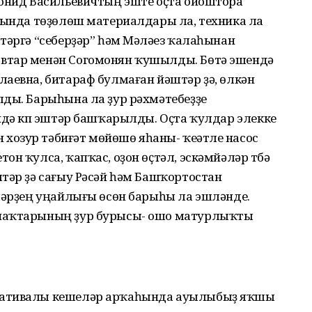
еонид Васильевичтың эште оҫта ойоштора
аһында төҙөлөш материалдары ла, техника ла
тәргә “себерҙәр” һәм Мәләүез ҡалаһынан
втар менән Согомонян ҡушылды. Бөтә эшендә
аевна, битараф булмаған йәштәр ҙә, өлкән
лды. Барыһына ла ҙур рәхмәтебеҙҙе
ндә күп эштәр башҡарылды. Оҫта ҡулдар элекке
озур тәбиғәт мөйөшө яһаны- ҡеүәтле насос
н ҡулса, ҡапҡас, оҙон өҫтәл, эскәмйәләр түбә
тәр ҙә сағыу Рәсәй һәм Башҡортостан
еләрҙең уңайлығы өсөн барыһы ла эшләнде.
унаҡтарының ҙур бурысы- ошо матурлыҡты
иативалы кешеләр арҡаһында ауылыбыҙ яҡшы