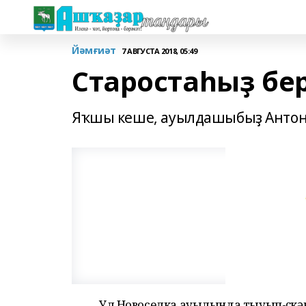
Йәмғиәт
7 АВГУСТА 2018, 05:49
Старостаһыҙ бе
Яҡшы кеше, ауылдашыбыҙ Антоно
Ул Новоселка ауылында тыуып-үҫкән