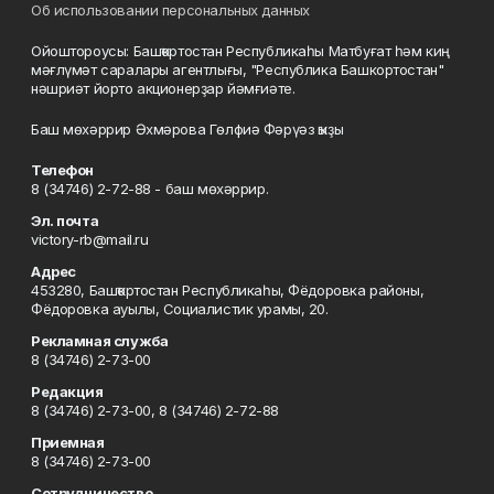
Об использовании персональных данных
Ойоштороусы: Башҡортостан Республикаһы Матбуғат һәм киң
мәғлүмәт саралары агентлығы, "Республика Башкортостан"
нәшриәт йорто акционерҙар йәмғиәте.
Баш мөхәррир Әхмәрова Гөлфиә Фәрүәз ҡыҙы
Телефон
8 (34746) 2-72-88 - баш мөхәррир.
Эл. почта
victory-rb@mail.ru
Адрес
453280, Башҡортостан Республикаһы, Фёдоровка районы,
Фёдоровка ауылы, Социалистик урамы, 20.
Рекламная служба
8 (34746) 2-73-00
Редакция
8 (34746) 2-73-00, 8 (34746) 2-72-88
Приемная
8 (34746) 2-73-00
Сотрудничество