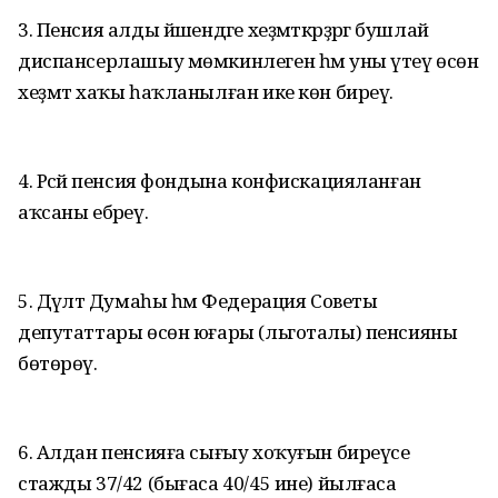
3. Пенсия алды йәшендәге хеҙмәткәрҙәргә бушлай
диспансерлашыу мөмкинлеген һәм уны үтеү өсөн
хеҙмәт хаҡы һаҡланылған ике көн биреү.
4. Рәсәй пенсия фондына конфискацияланған
аҡсаны ебәреү.
5. Дәүләт Думаһы һәм Федерация Советы
депутаттары өсөн юғары (льготалы) пенсияны
бөтөрөү.
6. Алдан пенсияға сығыу хоҡуғын биреүсе
стажды 37/42 (бығаса 40/45 ине) йылғаса