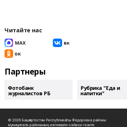
Читайте нас
Партнеры
Фотобанк
Рубрика "Еда и
журналистов РБ
напитки"
© 2026 Башҡортостан Республикаһы Фёдоровка районы
муниципаль районының ижтимағи-сәйәси гәзите