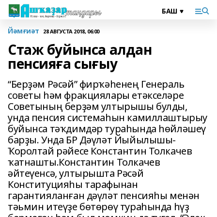
Йәмғиәт
28 АВГУСТА 2018, 06:00
Стаж буйынса алдан
пенсияға сығыу
“Берҙәм Рәсәй” фирҡәһенең Генераль
советы һәм фракциялары етәкселәре
Советының берҙәм ултырышы булды,
унда пенсия системаһын камиллаштырыу
буйынса тәҡдимдәр тураһында һөйләшеү
барҙы. Унда БР Дәүләт Йыйылышы-
Ҡоролтай рәйесе Константин Толкачев
ҡатнашты.Константин Толкачев
әйтеүенсә, ултырышта Рәсәй
Конституцияһы тарафынан
гарантияланған дәүләт пенсияһы менән
тәьмин итеүҙе бөтөрөү тураһында һүҙ