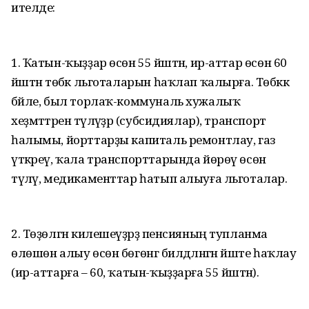
ителде:
1. Ҡатын-ҡыҙҙар өсөн 55 йәштән, ир-аттар өсөн 60
йәштән төбәк льготаларын һаҡлап ҡалырға. Төбәккә
бәйле, был торлаҡ-коммуналь хужалыҡ
хеҙмәттәренә түләүҙәр (субсидиялар), транспорт
һалымы, йорттарҙы капиталь ремонтлау, газ
үткәреү, ҡала транспорттарында йөрөү өсөн
түләү, медикаменттар һатып алыуға льготалар.
2. Төҙөлгән килешеүҙәрҙә пенсияның тупланма
өлөшөн алыу өсөн бөгөнгә билдәләнгән йәште һаҡлау
(ир-аттарға – 60, ҡатын-ҡыҙҙарға 55 йәштән).