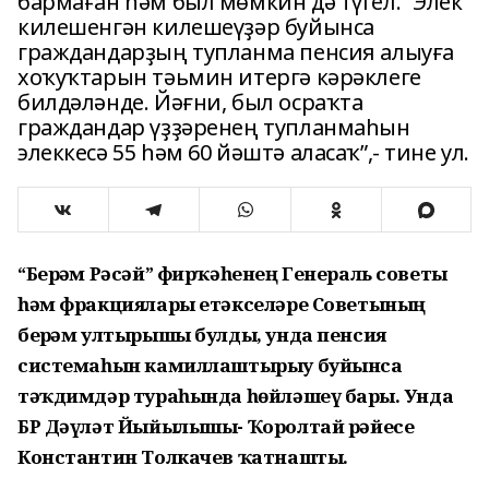
бармаған һәм был мөмкин дә түгел. “Элек
килешенгән килешеүҙәр буйынса
граждандарҙың тупланма пенсия алыуға
хоҡуҡтарын тәьмин итергә кәрәклеге
билдәләнде. Йәғни, был осраҡта
граждандар үҙҙәренең тупланмаһын
элеккесә 55 һәм 60 йәштә аласаҡ”,- тине ул.
“Берҙәм Рәсәй” фирҡәһенең Генераль советы
һәм фракциялары етәкселәре Советының
берҙәм ултырышы булды, унда пенсия
системаһын камиллаштырыу буйынса
тәҡдимдәр тураһында һөйләшеү барҙы. Унда
БР Дәүләт Йыйылышы- Ҡоролтай рәйесе
Константин Толкачев ҡатнашты.