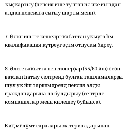
ҡыҫҡартыу (пенсия йәше тулғансы ике йылдан
алдан пенсияға сығыу шарты менән).
7. Өлкән йәштәге кешеләргә ҡабаттан уҡыуға һәм
квалификация күтәреүгә өҫтәмә отпускы биреү.
8. Әлеге ваҡытта пенсионерҙар (55/60 йәш) өсөн
ваҡлап һатыу селтәрендә булған ташламаларҙы
шул уҡ йәш төркөмдәрендә пенсия алды
граждандарына ла булдырыу (селтәрле
компаниялар менән килешеү буйынса).
Киң мәғлүмәт саралары материалдарынан.