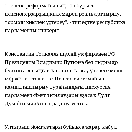
“Пенсия реформаһының төп бурысы –
пенсионерҙарҙың килемдәрен реаль арттырыу,
тормош кимәлен үҫтереү”, - тип өҫтәне республика
парламенты спикеры.
Константин Толкачев шулай уҡ фирҡәнең РФ
Президенты Владимир Путинға бөтә тәҡдимдәр
буйынса ла ыңғай ҡарар сығарыу үтенесе менән
мөрәжәғәт итәсәген әйтте. Пенсия системаһын
камиллаштырыу тураһындағы дискуссия
парламент-йәмәғәт тыңлауҙары уҙасаҡ Дәүләт
Думаһы майҙанында дауам итәсәк.
Ултырыш йомғаҡтары буйынса ҡарар ҡабул