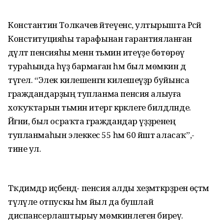
Константин Толкачев әйтеүенсә, ултырышта Рәсәй
Конституцияһы тарафынан гарантияланған
дәүләт пенсияһы менән тәьмин итеүҙе бөтөрөү
тураһында һүҙ бармаған һәм был мөмкин дә
түгел. “Элек килешенгән килешеүҙәр буйынса
граждандарҙың тупланма пенсия алыуға
хоҡуҡтарын тәьмин итергә кәрәклеге билдәләнде.
Йәғни, был осраҡта граждандар үҙҙәренең
тупланмаһын элеккесә 55 һәм 60 йәштә аласаҡ”,-
тине ул.
Тәҡдимдәр иҫәбендә- пенсия алды хеҙмәткәрҙәренә өҫтәмә
түләүле отпускы һәм йыл да бушлай
диспансерлаштырыу мөмкинлеген биреү.