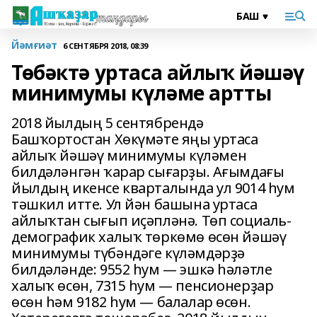
Йәмғиәт
6 СЕНТЯБРЯ 2018, 08:39
Төбәктә уртаса айлыҡ йәшәү
минимумы күләме артты
2018 йылдың 5 сентябрендә
Башҡортостан Хөкүмәте яңы уртаса
айлыҡ йәшәү минимумы күләмен
билдәләнгән ҡарар сығарҙы. Ағымдағы
йылдың икенсе кварталында ул 9014 һум
тәшкил итте. Ул йән башына уртаса
айлыҡтан сығып иҫәпләнә. Төп социаль-
демографик халыҡ төркөмө өсөн йәшәү
минимумы түбәндәге күләмдәрҙә
билдәләнде: 9552 һум — эшкә һәләтле
халыҡ өсөн, 7315 һум — пенсионерҙар
өсөн һәм 9182 һум — балалар өсөн.