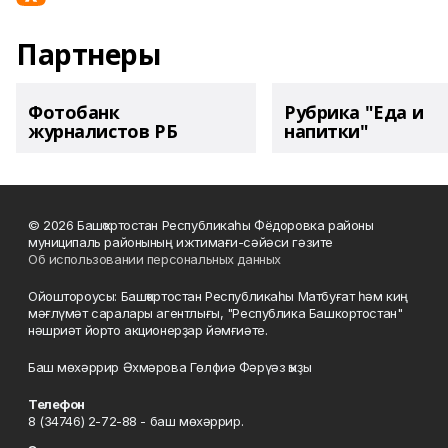
Партнеры
Фотобанк
Рубрика "Еда и
журналистов РБ
напитки"
© 2026 Башҡортостан Республикаһы Фёдоровка районы
муниципаль районының ижтимағи-сәйәси гәзите
Об использовании персональных данных
Ойоштороусы: Башҡортостан Республикаһы Матбуғат һәм киң
мәғлүмәт саралары агентлығы, "Республика Башкортостан"
нәшриәт йорто акционерҙар йәмғиәте.
Баш мөхәррир Әхмәрова Гөлфиә Фәрүәз ҡыҙы
Телефон
8 (34746) 2-72-88 - баш мөхәррир.