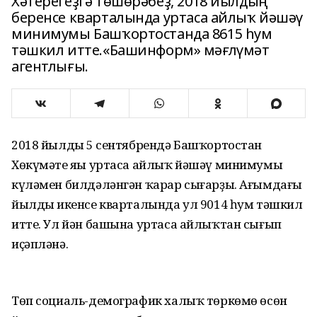
Хәтерегеҙгә төшөрәбеҙ, 2018 йылдың
беренсе кварталында уртаса айлыҡ йәшәү
минимумы Башҡортостанда 8615 һум
тәшкил итте.«Башинформ» мәғлүмәт
агентлығы.
2018 йылдың 5 сентябрендә Башҡортостан
Хөкүмәте яңы уртаса айлыҡ йәшәү минимумы
күләмен билдәләнгән ҡарар сығарҙы. Ағымдағы
йылдың икенсе кварталында ул 9014 һум тәшкил
итте. Ул йән башына уртаса айлыҡтан сығып
иҫәпләнә.
Төп социаль-демографик халыҡ төркөмө өсөн