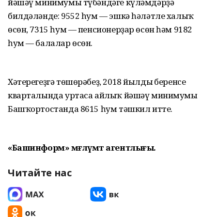
йәшәү минимумы түбәндәге күләмдәрҙә
билдәләнде: 9552 һум — эшкә һәләтле халыҡ
өсөн, 7315 һум — пенсионерҙар өсөн һәм 9182
һум — балалар өсөн.
Хәтерегеҙгә төшөрәбеҙ, 2018 йылдың беренсе
кварталында уртаса айлыҡ йәшәү минимумы
Башҡортостанда 8615 һум тәшкил итте.
«Башинформ» мәғлүмәт агентлығы.
Читайте нас