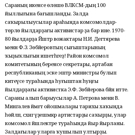
Сараның икенсе өлөшө ВЛКСМ-дың 100
йыллығына бағышланды. Залда
саҡырылыусылар араһында комсомолдар-
төрлө йылдарҙағы активистар ҙа бар ине. 1970-
80 йылдарҙа Йәштәр вожактары Н.И. Дегтярева
менән Ф.З. Зөбәйеровтың сығыштарының
ҡыҙыҡлығын ишетһәгеҙ! Район комсомол
комитетының беренсе секретары, артабан
республиканың эске эштәр министры булып
китеүсе тураһында һуғыштан һуңғы
йылдарҙағы активистка Э.Ф. Зөбәйерова бәйән итте.
Сараны алып барыусылар А. Петрова менән В.
Мингалев йәмәғәт ойошмалары тарихы хаҡында
һөйләп, сәхнәгә үҙешмәкәр артистарҙы саҡырҙы, улар
комсомол йәшлектәре тураһында йыр йырланы.
Залдағылар уларға ҡушылып ултырҙы.