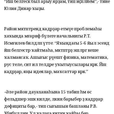
“Йәш белгескә был арыу ярҙам, тип иҫәпләйем”,- тине
Юлия Динар ҡыҙы.
Район мәктәптәрендә кадрҙар етмәүе проблемаһы
хаҡында мәғариф бүлеге начальнигы Р.Т.
Исмәғилев билдәләп үтте: “Яҡындағы 5-6 йыл эсендә
йәш белгестәр ҡайтмаһа, мәктәптәрҙә эшләргә кеше
ҡалмаясаҡ. Ашығыс рәүештә физика, математика,
рус теле, сит ил телдәре уҡытыусылары кәрәк. Йәш
кадрҙар, яңы идеялар, маҡсаттар кәрәк.”
-Әле район дауаханаһына 15 табип һәм өс
фельдшер эшкә килде, ләкин барыбер ҙә кадрҙар
дефициты бар,- тип сығышын башланы Р.В.
Хәбибуллин. Ул ҡалаға киткән ҡайһы бер