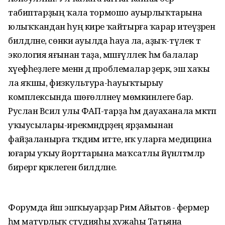
табиптарҙың ҡала тормошо ауырлыҡтарына
юлыҡҡандан һуң кире ҡайтырға ҡарар итеүҙәрен
билдәләне, сөнки ауылда һауа ла, аҙыҡ-түлек тә
экология яғынан таҙа, мәшғүллек һәм балалар
хәүефһеҙлеге менән дә проблемалар әҙерәк, эш хаҡы
ла яҡшы, физкультура-һауыҡтырыу
комплексында шөғөлләнеү мөмкинлеге бар.
Руслан Вәсил улы ФАП-тарҙа һәм дауаханала мәктәп
уҡыусылары-ирекмәндәрҙең ярҙамынан
файҙаланырға тәҡдим итте, нәҡ уларға медицина
юғары уҡыу йорттарына маҡсатлы йүнәлтмәләр
бирергә кәрәклеген билдәләне.
Форумда йәш эшҡыуарҙар Рим Айытов - фермер
һәм матурлыҡ студияһы хужаһы Татьяна