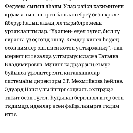
Федяева сығыш яһаны. Улар район хакимиәтенән
ярҙам алып, эштәрен башлап ебәреү өсөн кәрәкле
әйберҙәр һатып алған, әле тәжрибәләре менән
уртаҡлаштылар. “Үҙ эшең- еңел түгел, был тәү
сиратта үҙ өҫтөңдә эшләү. Кемдер килеп һеҙҙең
өсөн нимәлер эшләгәнен көтөп ултырмағыҙ”, -тип
мөрәжәғәт итте залда ултырыусыларға Татьяна
Владимировна. Мәҙәниәттә кадрҙарҙың етмәүе
буйынса үҙәкләштерелгән китапханалар
системаһы директоры З.Р. Мөхәмәтйәнова һөйләне.
Эдуард Наил улы йәштәргә социаль селтәрҙәрҙе
тәнҡит өсөн түгел, ә һуңынан бергәләп хәл итер өсөн
тәҡдимдәр, идеялар өсөн файҙаланырға тәҡдим
итте.