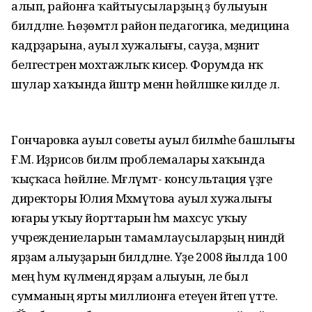
алып, районға ҡайтыусыларҙың әҙ булыуын
билдәләне. Һөҙөмтәлә район педагогика, медицина
кадрҙарына, ауыл хужалығы, сауҙа, мәҙәниәт
белгестәренә мохтажлыҡ кисерә. Форумда нәҡ
шулар хаҡында йәштәр менән һөйләшке килде лә.
Гончаровка ауыл советы ауыл биләмәһе башлығы
Ғ.М. Иҙрисов биләмә проблемалары хаҡында
ҡыҫҡаса һөйләне. Мәғлүмәт- консультация үҙәге
директоры Юлия Мәхмүтова ауыл хужалығы
юғары уҡыу йорттарын һәм махсус уҡыу
учреждениеларын тамамлаусыларҙың ниндәй
ярҙам алыуҙарын билдәләне. Үҙе 2008 йылда 100
мең һум күләмендә ярҙам алыуын, әле был
сумманың ярты миллионға етеүен әйтеп үтте.