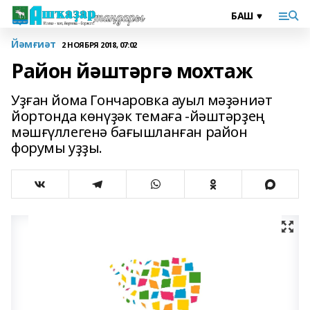
Йәмғиәт
2 НОЯБРЯ 2018, 07:02
Район йәштәргә мохтаж
Уҙған йома Гончаровка ауыл мәҙәниәт
йортонда көнүҙәк темаға -йәштәрҙең
мәшғүллегенә бағышланған район
форумы уҙҙы.