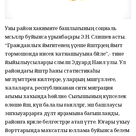
Уны район хакимиәте башлығының социаль
мәсьәләләр буйынса урынбаҫары Э.Н. Сәлишев асты.
“Гражданлыҡ йәмғиәтенең үҫеше йәштәрҙең йәмәғәт
тормошонда нисек ҡатнашыуына бәйле”,- тине
йыйылыусыларҙы сәләмләп Эдуард Наил улы. Ул
райондағы йәштәр һаны статистикаһы
мәғлүмәттәрен килтерҙе, уларҙың мәшғүллеге,
ҡалаларға, республиканан ситкә миграция
ағымы хаҡында һөйләне. Сығышының күпселек
өлөшө йәш, күп балалы ғаиләләргә, эш башлаусы
эшҡыуарҙарға дәүләт ярҙамына бағышланды,
районға кәрәкле белгестәрҙе атап үтте. Юғары уҡыу
йорттарында маҡсатлы юллама буйынса белем