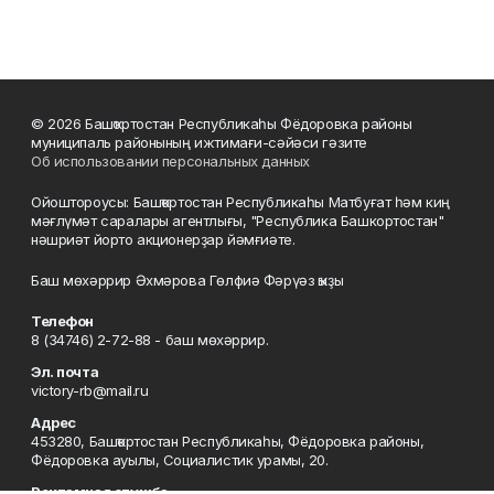
© 2026 Башҡортостан Республикаһы Фёдоровка районы
муниципаль районының ижтимағи-сәйәси гәзите
Об использовании персональных данных
Ойоштороусы: Башҡортостан Республикаһы Матбуғат һәм киң
мәғлүмәт саралары агентлығы, "Республика Башкортостан"
нәшриәт йорто акционерҙар йәмғиәте.
Баш мөхәррир Әхмәрова Гөлфиә Фәрүәз ҡыҙы
Телефон
8 (34746) 2-72-88 - баш мөхәррир.
Эл. почта
victory-rb@mail.ru
Адрес
453280, Башҡортостан Республикаһы, Фёдоровка районы,
Фёдоровка ауылы, Социалистик урамы, 20.
Рекламная служба