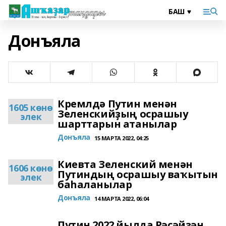
Донъяла
Кремлдә Путин менән
1605 көнө
Зеленскийҙың осрашыу
элек
шарттарын атанылар
Донъяла
15 МАРТА 2022, 04:25
Киевта Зеленский менән
1606 көнө
Путиндың осрашыу ваҡытын
элек
баһаланылар
Донъяла
14 МАРТА 2022, 06:04
Путин 2022 йылда Рәсәйҙән