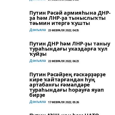
Путин Рәсәй армияһына ДНР-
ҙа һәм ЛНР-ҙа тыныслыҡты
тәьмин итергә ҡушты
Донъяла
23 ФЕВРАЛЯ 2022, 04:35
Путин ДНР һәм ЛНР-ҙы таныу
тураһындағы указдарға ҡул
ҡуйҙы
Донъяла
22 ФЕВРАЛЯ 2022, 06:23
Путин Рәсәйҙең ғәскәрҙәрҙе
кире ҡайтарғандан һуң
артабанғы ғәмәлдәре
тураһындағы һорауға яуап
бирҙе
Донъяла
17 ФЕВРАЛЯ 2022, 05:26