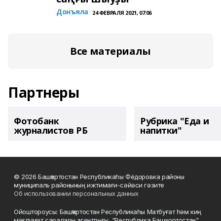
Донъяла
24 ФЕВРАЛЯ 2021, 07:06
Все материалы
Партнеры
Фотобанк
Рубрика "Еда и
журналистов РБ
напитки"
© 2026 Башҡортостан Республикаһы Фёдоровка районы
муниципаль районының ижтимағи-сәйәси гәзите
Об использовании персональных данных
Ойоштороусы: Башҡортостан Республикаһы Матбуғат һәм киң
мәғлүмәт саралары агентлығы, "Республика Башкортостан"