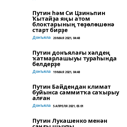
Путин һәм Си Цзиньпин
Ҡытайҙа яңы атом
блоктарының төҙөлөшөнә
старт бирҙе
Донъяла
20 МАЯ 2021, 04:48
Путин донъялағы хәлдең
ҡатмарлашыуы тураһында
белдерҙе
Донъяла
19 МАЯ 2021, 04:48
Путин Байдендан климат
буйынса саммитҡа саҡырыу
алған
Донъяла
5 АПРЕЛЯ 2021, 05:01
Путин Лукашенко менән
саңғы шыуҙы