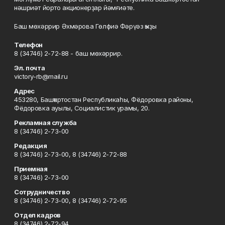
нәшриәт йорто акционерҙар йәмғиәте.
Баш мөхәррир Әхмәрова Гөлфиә Фәрүәз ҡыҙы
Телефон
8 (34746) 2-72-88 - баш мөхәррир.
Эл. почта
victory-rb@mail.ru
Адрес
453280, Башҡортостан Республикаһы, Фёдоровка районы,
Фёдоровка ауылы, Социалистик урамы, 20.
Рекламная служба
8 (34746) 2-73-00
Редакция
8 (34746) 2-73-00, 8 (34746) 2-72-88
Приемная
8 (34746) 2-73-00
Сотрудничество
8 (34746) 2-73-00, 8 (34746) 2-72-95
Отдел кадров
8 (34746) 2-72-94