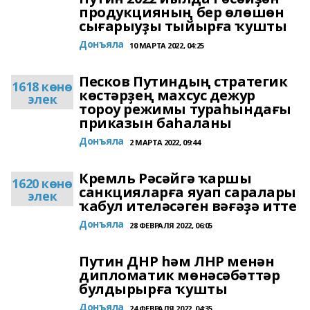
продукцияның бер өлөшөн
сығарыуҙы тыйырға ҡушты
Донъяла
10 МАРТА 2022, 04:25
Песков Путиндың стратегик
1618 көнө
көстәрҙең махсус дежур
элек
тороу режимы тураһындағы
приказын баһаланы
Донъяла
2 МАРТА 2022, 09:44
Кремль Рәсәйгә ҡаршы
1620 көнө
санкцияларға яуап саралары
элек
ҡабул ителәсәген вәғәҙә итте
Донъяла
28 ФЕВРАЛЯ 2022, 06:05
Путин ДНР һәм ЛНР менән
дипломатик мөнәсәбәттәр
булдырырға ҡушты
Донъяла
24 ФЕВРАЛЯ 2022, 04:35