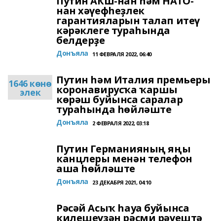
Путин АҠШ-нан һәм НАТО-
нан хәүефһеҙлек
гарантияларын талап итеү
кәрәклеге тураһында
белдерҙе
Донъяла
11 ФЕВРАЛЯ 2022, 06:40
Путин һәм Италия премьеры
1646 көнө
коронавирусҡа ҡаршы
элек
көрәш буйынса саралар
тураһында һөйләште
Донъяла
2 ФЕВРАЛЯ 2022, 03:18
Путин Германияның яңы
канцлеры менән телефон
аша һөйләште
Донъяла
23 ДЕКАБРЯ 2021, 04:10
Рәсәй Асыҡ һауа буйынса
килешеүҙән рәсми рәүештә