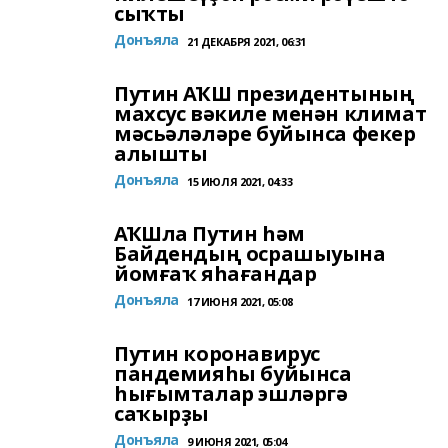
сыҡты
Донъяла
21 ДЕКАБРЯ 2021, 06:31
Путин АҠШ президентының
махсус вәкиле менән климат
мәсьәләләре буйынса фекер
алышты
Донъяла
15 ИЮЛЯ 2021, 04:33
АҠШла Путин һәм
Байдендың осрашыуына
йомғаҡ яһағандар
Донъяла
17 ИЮНЯ 2021, 05:08
Путин коронавирус
пандемияһы буйынса
һығымталар эшләргә
саҡырҙы
Донъяла
9 ИЮНЯ 2021, 05:04